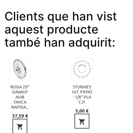
Clients que han vist
aquest producte
també han adquirit:
RODA 20"
STURMEY
DAVANT
16T. PINYÓ
AMB
- 1/8" PLA
TANCA
C.P.
RAPIDA...
Preu
5,00 €
Preu
37,59 €

