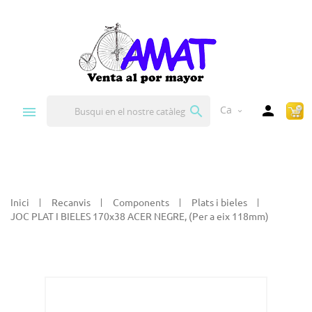


Ca
expand_more
Inici
Recanvis
Components
Plats i bieles
JOC PLAT I BIELES 170x38 ACER NEGRE, (Per a eix 118mm)