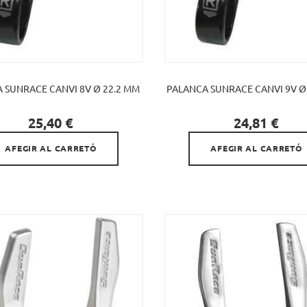
 SUNRACE CANVI 8V Ø 22.2 MM
PALANCA SUNRACE CANVI 9V Ø


Preu
Preu
25,40 €
24,81 €
AFEGIR AL CARRETÓ
AFEGIR AL CARRETÓ