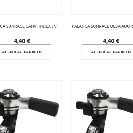
CA SUNRACE CANVI INDEX 7V
PALANCA SUNRACE DESVIADOR


Preu
Preu
4,40 €
4,40 €
AFEGIR AL CARRETÓ
AFEGIR AL CARRETÓ