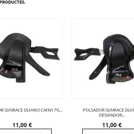
6 PRODUCTES.
 SUNRACE DLM403 CANVI 7V,...
POLSADOR SUNRACE DLM
DESVIADOR...


Preu
Preu
11,00 €
11,00 €