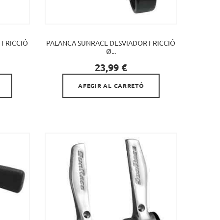
 FRICCIÓ
PALANCA SUNRACE DESVIADOR FRICCIÓ
Ø...

Preu
23,99 €
AFEGIR AL CARRETÓ