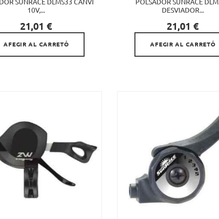
DOR SUNRACE DLMS33 CANVI
POLSADOR SUNRACE DLM
10V,...
DESVIADOR...


Preu
Preu
21,01 €
21,01 €
AFEGIR AL CARRETÓ
AFEGIR AL CARRETÓ