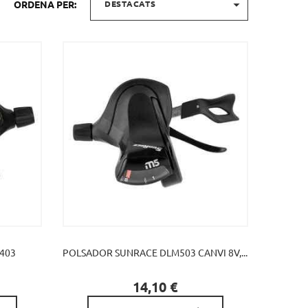

ORDENA PER:
DESTACATS
403
POLSADOR SUNRACE DLM503 CANVI 8V,...

Preu
14,10 €