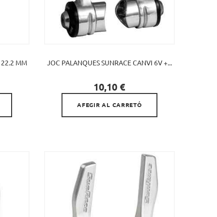
 22.2 MM
JOC PALANQUES SUNRACE CANVI 6V +...

Preu
10,10 €
AFEGIR AL CARRETÓ