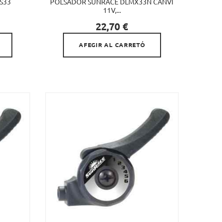
S33
POLSADOR SUNRACE DLMX33N CANVI
11V,...

Preu
22,70 €
AFEGIR AL CARRETÓ