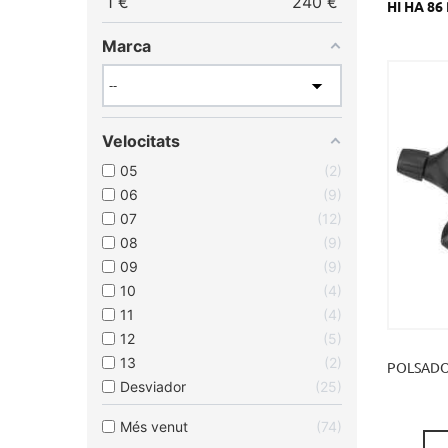
1
€
240
€
HI HA 8
Marca
Velocitats
05
2
06
9
07
12
08
9
09
9
10
4
11
4
12
5
13
2
POLSADOR
Desviador
25
Més venut
74