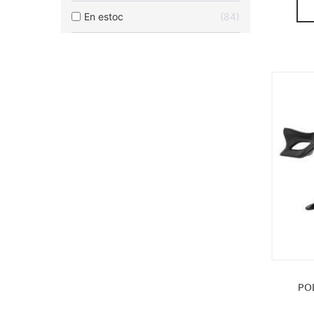
En estoc
84
PO