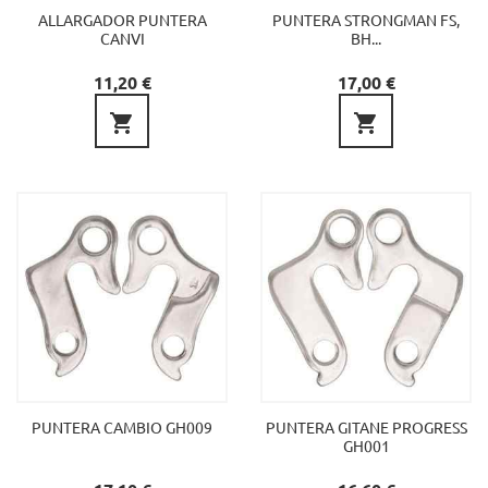
ALLARGADOR PUNTERA
PUNTERA STRONGMAN FS,
CANVI
BH...
Preu
Preu
11,20 €
17,00 €


PUNTERA CAMBIO GH009
PUNTERA GITANE PROGRESS
GH001
Preu
Preu