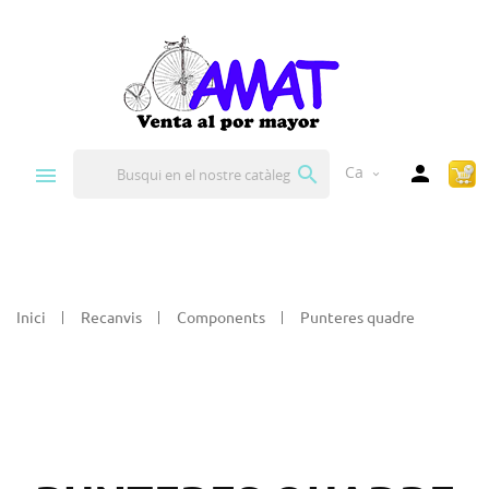


Ca
expand_more
Inici
Recanvis
Components
Punteres quadre