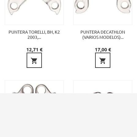
PUNTERA TORELLI, BH, K2
PUNTERA DECATHLON
2003,...
(VARIOS MODELOS)...
Preu
Preu
12,71 €
17,00 €

