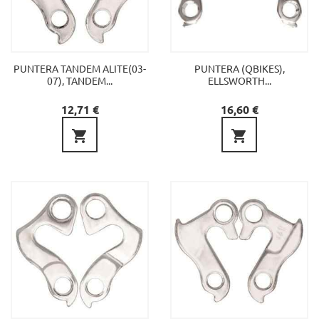
PUNTERA TANDEM ALITE(03-
PUNTERA (QBIKES),
07), TANDEM...
ELLSWORTH...
Preu
Preu
12,71 €
16,60 €

