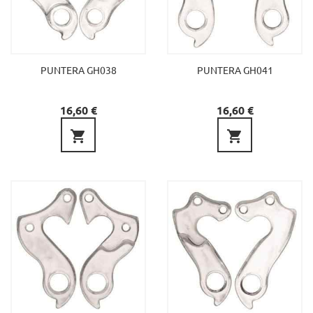
PUNTERA GH038
PUNTERA GH041
Preu
Preu
16,60 €
16,60 €

