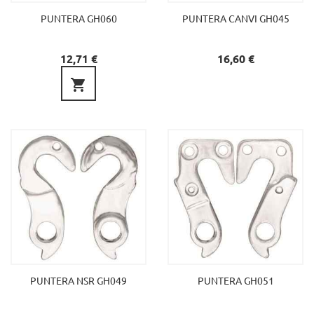
PUNTERA GH060
PUNTERA CANVI GH045
Preu
Preu
12,71 €
16,60 €

PUNTERA NSR GH049
PUNTERA GH051