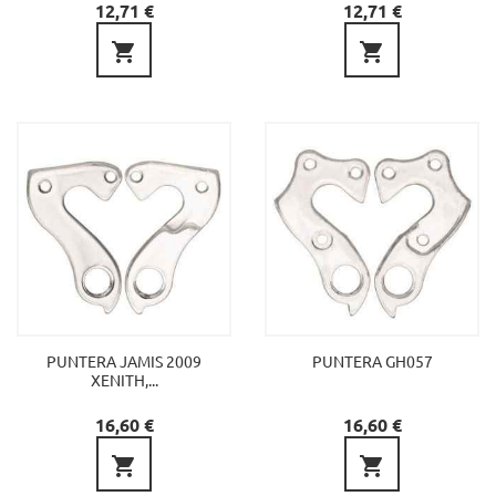
Preu
Preu
12,71 €
12,71 €


PUNTERA JAMIS 2009
PUNTERA GH057
XENITH,...
Preu
Preu
16,60 €
16,60 €

