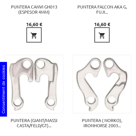
PUNTERA CANVI GH013
PUNTERA FALCON AKA G,
(ESPESOR 4MM)
FUJI...
Preu
Preu
16,60 €
16,60 €


Consentiment de cookies
PUNTERA (GIANT/MASSI
PUNTERA ( NORKO),
CASTA/FELD/GT)...
IRONHORSE 2003...