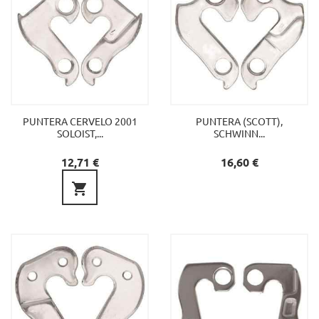
PUNTERA CERVELO 2001
PUNTERA (SCOTT),
SOLOIST,...
SCHWINN...
Preu
Preu
12,71 €
16,60 €
