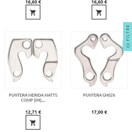
Preu
Preu
16,60 €
16,60 €


FILTRE
PUNTERA MERIDA MATTS
PUNTERA GH026
COMP (04),...
Preu
Preu
12,71 €
17,00 €
