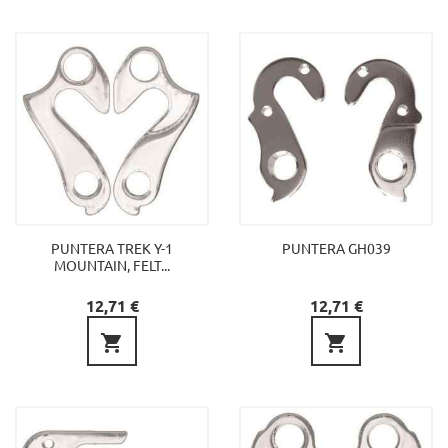
PUNTERA TREK Y-1
PUNTERA GH039
MOUNTAIN, FELT...
Preu
Preu
12,71 €
12,71 €

