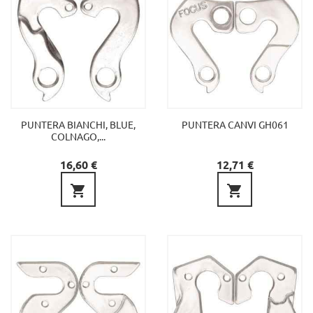
PUNTERA BIANCHI, BLUE,
PUNTERA CANVI GH061
COLNAGO,...
Preu
Preu
16,60 €
12,71 €

