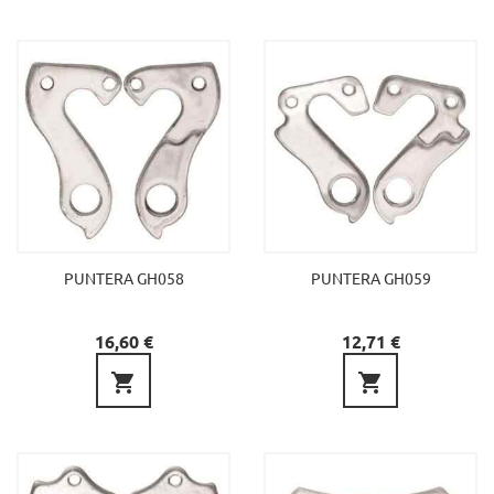
PUNTERA GH058
PUNTERA GH059
Preu
Preu
16,60 €
12,71 €

