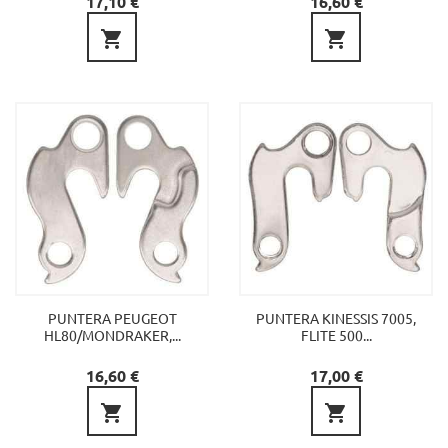
17,10 €
16,60 €


PUNTERA PEUGEOT
PUNTERA KINESSIS 7005,
HL80/MONDRAKER,...
FLITE 500...
Preu
Preu
16,60 €
17,00 €

