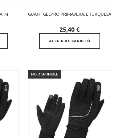
A, M
GUANT GELPRO PRIMAVERA, L TURQUESA

Preu
25,40 €
AFEGIR AL CARRETÓ
NO DISPONIBLE