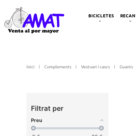
BICICLETES
RECAN
Inici
Complements
Vestuari i cascs
Guants
Filtrat per
Preu