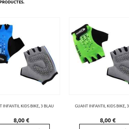
8 PRODUCTES.
 INFANTIL KIDS BIKE, 3 BLAU
GUANT INFANTIL KIDS BIKE, 


Preu
Preu
8,00 €
8,00 €