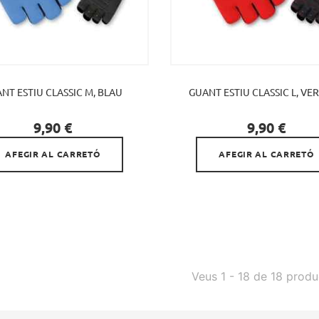
NT ESTIU CLASSIC M, BLAU
GUANT ESTIU CLASSIC L, VE


Preu
Preu
9,90 €
9,90 €
AFEGIR AL CARRETÓ
AFEGIR AL CARRETÓ
Veus 1 - 18 de 18 produ