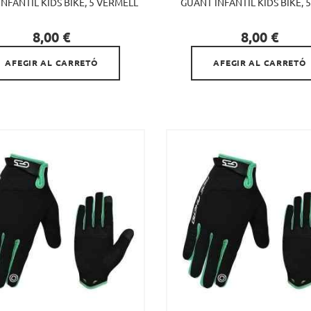
NFANTIL KIDS BIKE, 5 VERMELL
GUANT INFANTIL KIDS BIKE, 


Preu
Preu
8,00 €
8,00 €
AFEGIR AL CARRETÓ
AFEGIR AL CARRETÓ