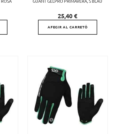
5 ROSA
GUANT GELPRO PRIMAVERA, S BLAU

Preu
25,40 €
AFEGIR AL CARRETÓ