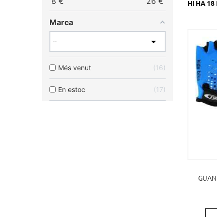
8
€
26
€
HI HA 1
Marca
Més venut
16
En estoc
17
GUANT