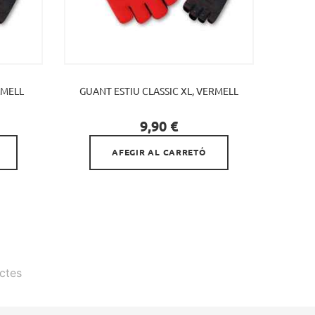
RMELL
GUANT ESTIU CLASSIC XL, VERMELL

Preu
9,90 €
AFEGIR AL CARRETÓ
ctes