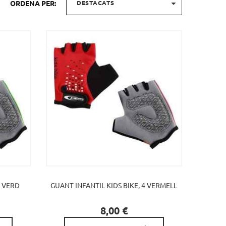

ORDENA PER:
DESTACATS
3 VERD
GUANT INFANTIL KIDS BIKE, 4 VERMELL

Preu
8,00 €