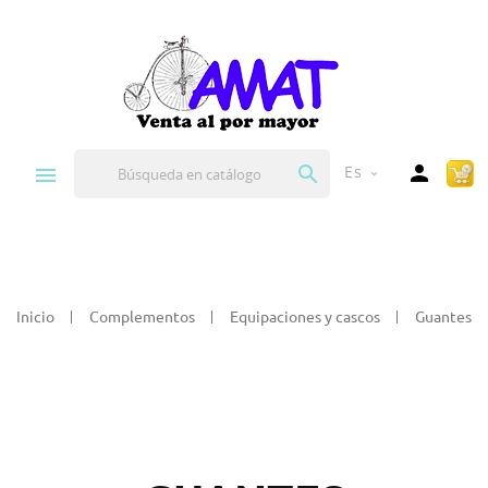


Es
expand_more
Inicio
Complementos
Equipaciones y cascos
Guantes