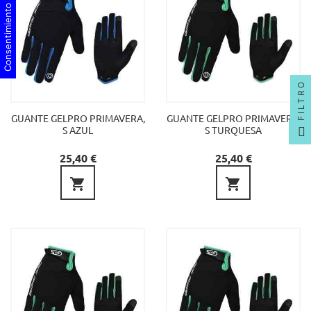
Consentimiento de cookies
FILTRO
GUANTE GELPRO PRIMAVERA,
GUANTE GELPRO PRIMAVERA,
S AZUL
S TURQUESA
Precio
Precio
25,40 €
25,40 €

