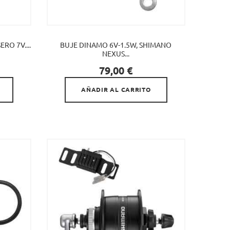
RO 7V....
BUJE DINAMO 6V-1.5W, SHIMANO
NEXUS...

Precio
79,00 €
AÑADIR AL CARRITO