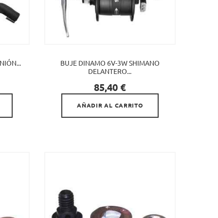
IÓN...
BUJE DINAMO 6V-3W SHIMANO
DELANTERO...

Precio
85,40 €
AÑADIR AL CARRITO