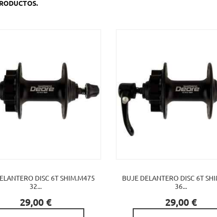
PRODUCTOS.
ELANTERO DISC 6T SHIM.M475
BUJE DELANTERO DISC 6T SH
32...
36...


Precio
Precio
29,00 €
29,00 €