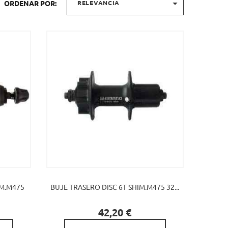

ORDENAR POR:
RELEVANCIA
IM.M475
BUJE TRASERO DISC 6T SHIM.M475 32...

Precio
42,20 €