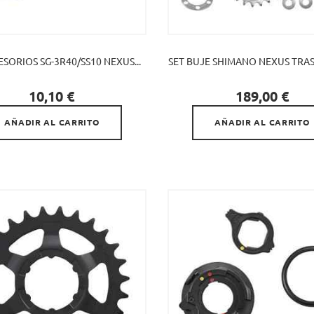
ESORIOS SG-3R40/SS10 NEXUS...
SET BUJE SHIMANO NEXUS TRASE


Precio
Precio
10,10 €
189,00 €
AÑADIR AL CARRITO
AÑADIR AL CARRITO