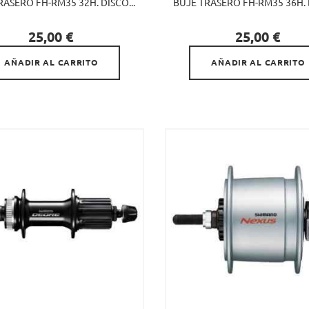
RASERO FH-RM35 32H. DISCO...
BUJE TRASERO FH-RM35 36H. D


Precio
Precio
25,00 €
25,00 €
AÑADIR AL CARRITO
AÑADIR AL CARRITO