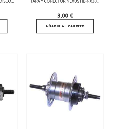
ISCO...
TAPA Y CONECTOR NEXUS HB-NX30...

Precio
3,00 €
AÑADIR AL CARRITO