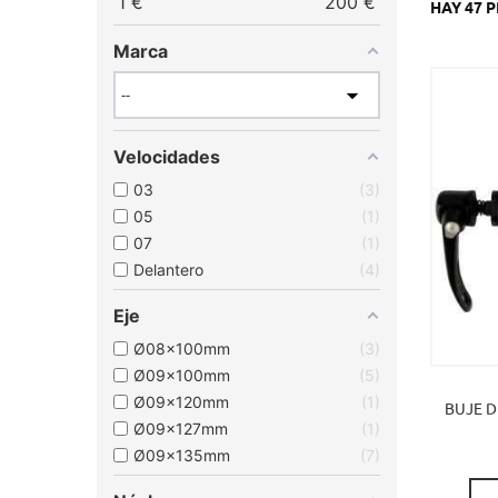
1
€
200
€
HAY 47 
Marca
Velocidades
03
3
05
1
07
1
Delantero
4
Eje
Ø08x100mm
3
Ø09x100mm
5
Ø09x120mm
1
BUJE D
Ø09x127mm
1
Ø09x135mm
7