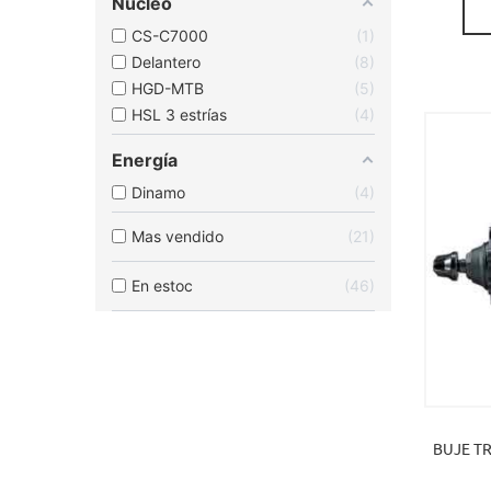
Núcleo
CS-C7000
1
Delantero
8
HGD-MTB
5
HSL 3 estrías
4
Energía
Dinamo
4
Mas vendido
21
En estoc
46
BUJE TR