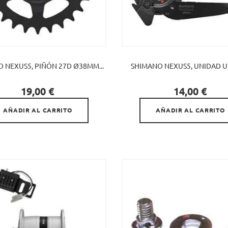
 NEXUS5, PIÑÓN 27D Ø38MM...
SHIMANO NEXUS5, UNIDAD UN


Precio
Precio
19,00 €
14,00 €
AÑADIR AL CARRITO
AÑADIR AL CARRITO