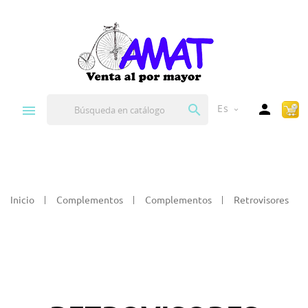


Es
expand_more
Inicio
Complementos
Complementos
Retrovisores