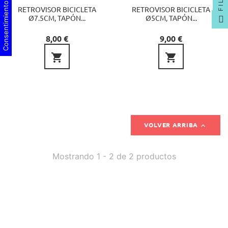
Consentimiento de cookies
RETROVISOR BICICLETA
RETROVISOR BICICLETA
Ø7.5CM, TAPÓN...
Ø5CM, TAPÓN...
Precio
Precio
8,00 €
9,00 €



VOLVER ARRIBA
Mostrando 1 - 2 de 2 productos