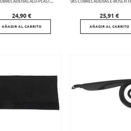
CUBRECADENAS ALU-PLAST....
SKS CUBRECADENAS E-BOSCH MÁ


Precio
Precio
24,90 €
25,91 €
AÑADIR AL CARRITO
AÑADIR AL CARRITO