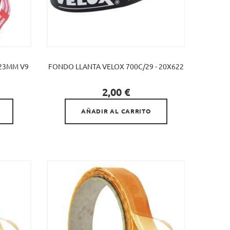
-23MM V9
FONDO LLANTA VELOX 700C/29 - 20X622

Precio
2,00 €
AÑADIR AL CARRITO