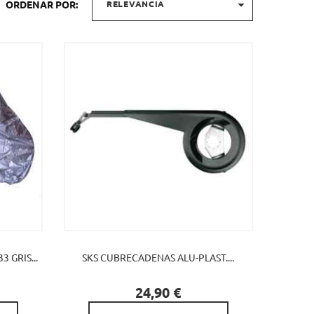

ORDENAR POR:
RELEVANCIA
 GRIS...
SKS CUBRECADENAS ALU-PLAST....

Precio
24,90 €