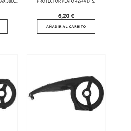
X.38D,...
PROTECTOR PLATO 42/44 DTS.

Precio
6,20 €
AÑADIR AL CARRITO