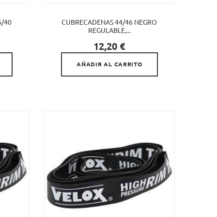
/40
CUBRECADENAS 44/46 NEGRO
REGULABLE,...

Precio
12,20 €
AÑADIR AL CARRITO