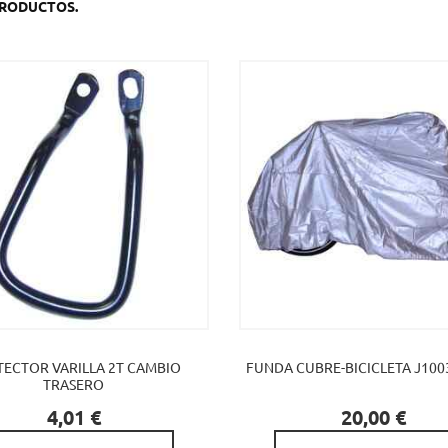
PRODUCTOS.
ECTOR VARILLA 2T CAMBIO
FUNDA CUBRE-BICICLETA J10033
TRASERO


Precio
Precio
4,01 €
20,00 €