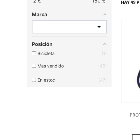
2
€
150
€
HAY 49 
Marca
Posición
Bicicleta
1
Mas vendido
46
En estoc
47
PROT