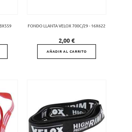
18X559
FONDO LLANTA VELOX 700C/29 - 16X622

Precio
2,00 €
AÑADIR AL CARRITO