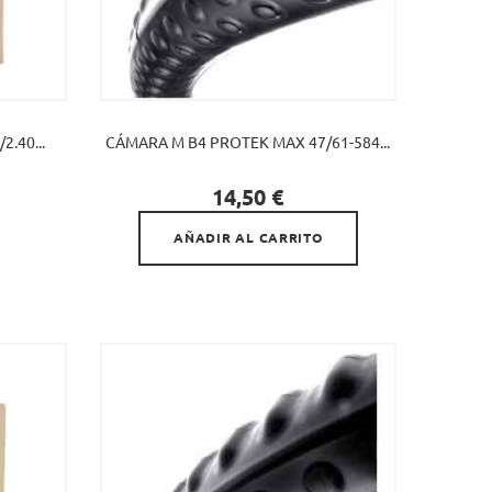
.40...
CÁMARA M B4 PROTEK MAX 47/61-584...

Precio
14,50 €
AÑADIR AL CARRITO