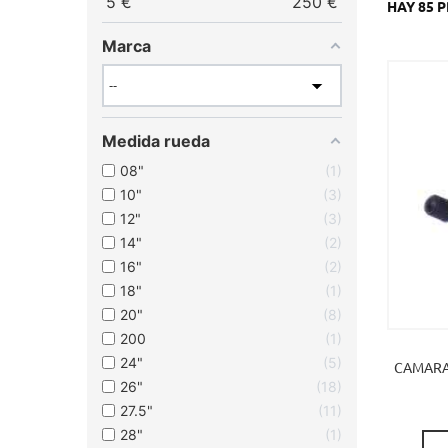
5
€
250
€
HAY 85 
Marca
Medida rueda
08"
1
10"
3
12"
3
14"
2
16"
2
18"
1
20"
8
200
1
24"
5
CAMARA 
26"
18
27.5"
11
28"
1