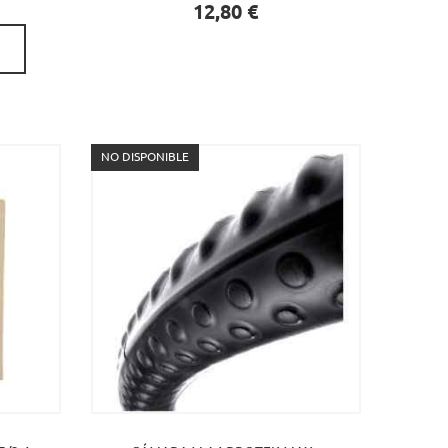
Precio
12,80 €
NO DISPONIBLE