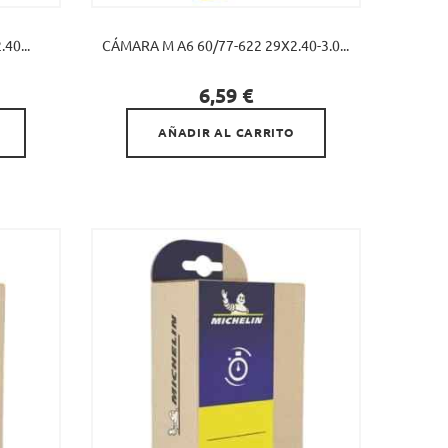
40...
CÁMARA M A6 60/77-622 29X2.40-3.0...

Precio
6,59 €
AÑADIR AL CARRITO