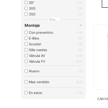
29"
11
300
3
350
1
Mas...
Montaje
Con preventivo
14
E-Bike
6
Scooter
3
Silla ruedas
3
Vàlvula AV
51
Vàlvula FV
34
Nuevo
2
Mas vendido
83
En estoc
72
CAM M