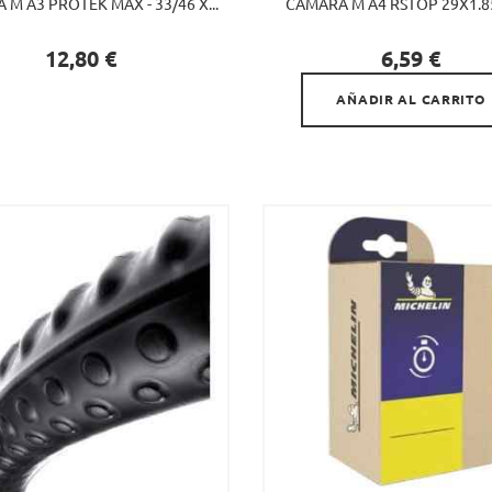
M A3 PROTEK MAX - 33/46 X...
CÁMARA M A4 RSTOP 29X1.85/

Precio
Precio
12,80 €
6,59 €
AÑADIR AL CARRITO