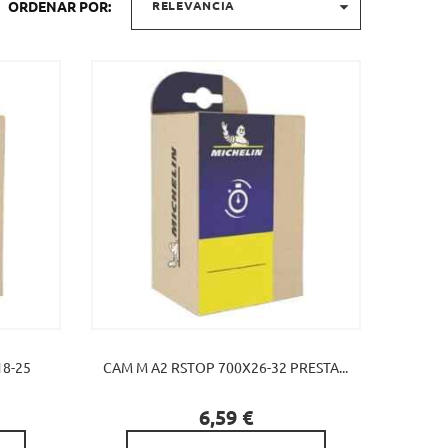

ORDENAR POR:
RELEVANCIA
18-25
CAM M A2 RSTOP 700X26-32 PRESTA...

Precio
6,59 €