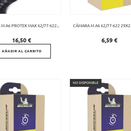
M A6 PROTEK MAX 62/77-622...
CÁMARA M A6 62/77-622 29X2.4

Precio
Precio
16,50 €
6,59 €
AÑADIR AL CARRITO
NO DISPONIBLE