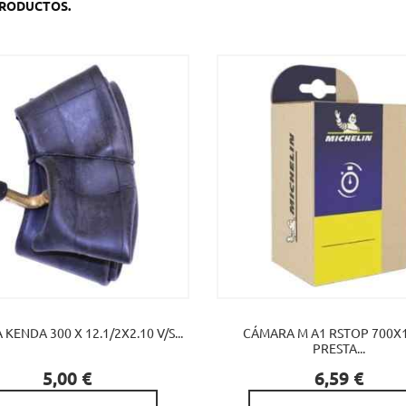
PRODUCTOS.
KENDA 300 X 12.1/2X2.10 V/S...
CÁMARA M A1 RSTOP 700X
PRESTA...


Precio
Precio
5,00 €
6,59 €