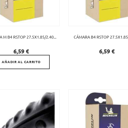
 M B4 RSTOP 27.5X1.85/2.40...
CÁMARA B4 RSTOP 27.5X1.85/2

Precio
Precio
6,59 €
6,59 €
AÑADIR AL CARRITO