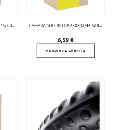
5/3.0...
CÁMARA M B3 RSTOP 650X33/46 A&B...

Precio
6,59 €
AÑADIR AL CARRITO