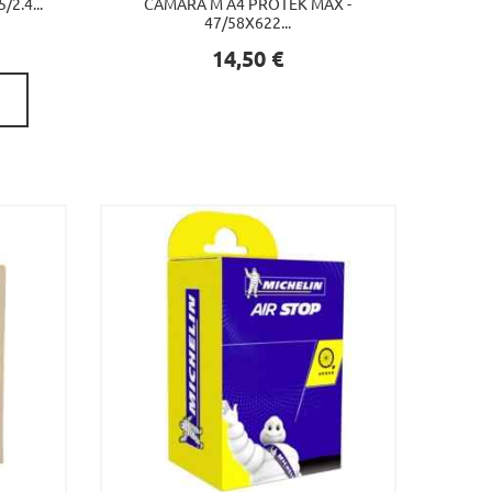
2.4...
CÁMARA M A4 PROTEK MAX -
47/58X622...
Precio
14,50 €