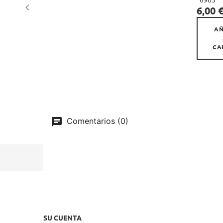
6903

Precio
6,00 
AÑ
CA
Comentarios (0)
SU CUENTA