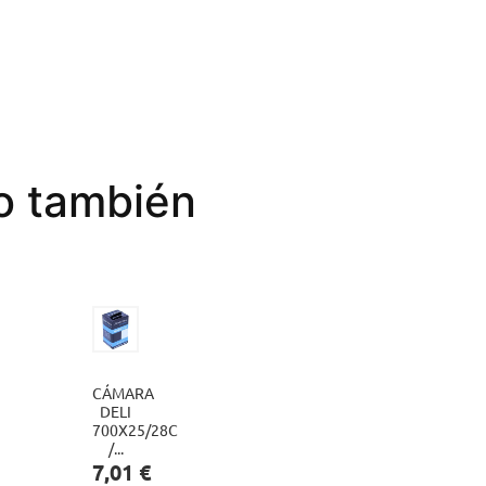
to también
CÁMARA
LLANTA
DELI
MACH1

700X25/28C
700CX21C
/...
(622X21C).
Precio
Precio
7,01 €
29,00 €