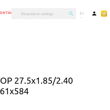


ONTÁCTANOS
Es
expand_more
P 27.5x1.85/2.40
/61x584