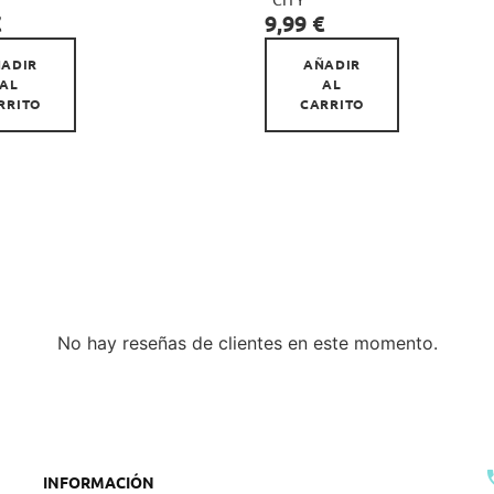
CITY
Precio
€
9,99 €
ADIR
AÑADIR
AL
AL
RRITO
CARRITO
No hay reseñas de clientes en este momento.
INFORMACIÓN