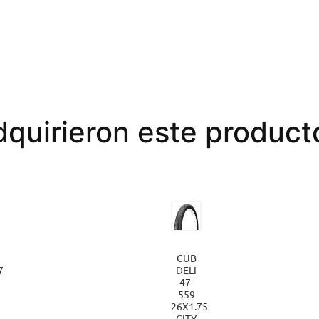
dquirieron este produc
CUB
7
DELI
47-
559


26X1.75