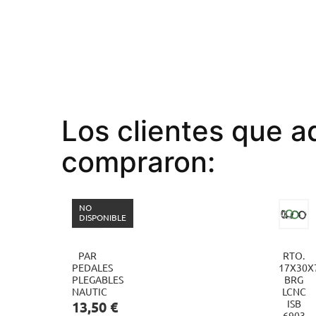
Los clientes que a
compraron:
NO
DISPONIBLE
PAR
RTO.
PEDALES
17X30X
PLEGABLES
BRG
NAUTIC
LCNC
Precio
ISB
13,50 €