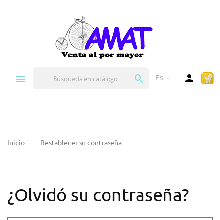


Es
expand_more
Inicio
Restablecer su contraseña
¿Olvidó su contraseña?