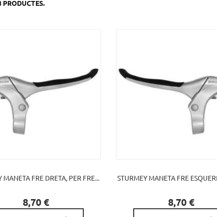
78 PRODUCTES.
 MANETA FRE DRETA, PER FRE...
STURMEY MANETA FRE ESQUERRA


Preu
Preu
8,70 €
8,70 €