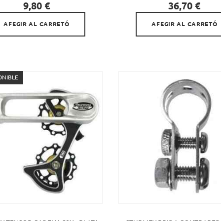


Preu
Preu
9,80 €
36,70 €
AFEGIR AL CARRETÓ
AFEGIR AL CARRETÓ
ONIBLE