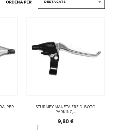

ORDENA PER:
DESTACATS
, PER...
STURMEY MANETA FRE D. BOTÓ
PARKING,...

Preu
9,80 €