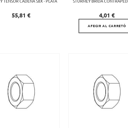
Y TENSOR CADENA S8X - PLATA
STURMEY BRIDA CONTRAPEDA

Preu
Preu
55,81 €
4,01 €
AFEGIR AL CARRETÓ