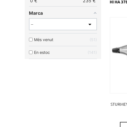
0
€
235
€
HI HA 3
Marca
Més venut
51
En estoc
141
STURMEY