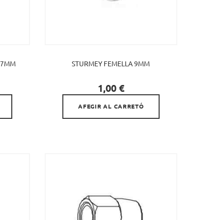
17MM
STURMEY FEMELLA 9MM

Preu
1,00 €
AFEGIR AL CARRETÓ