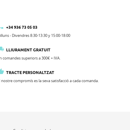

+34 936 73 05 03
illuns - Divendres 8:30-13:30 y 15:00-18:00

LLIURAMENT GRATUIT
n comandes superiors a 300€ + IVA.

TRACTE PERSONALTZAT
l nostre compromís es la seva satisfacció a cada comanda.