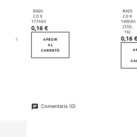
RADI
RADI

2.0 X
2.0 X
177MM
140MM
Preu
(350,
0,16 €
16)
Preu
0,16 

AFEGIR
AL
A
CARRETÓ
CA
Comentaris (0)