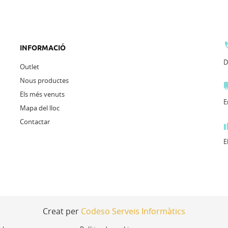
INFORMACIÓ
D
Outlet
Nous productes
Els més venuts
E
Mapa del lloc
Contactar
E
Creat per
Codeso Serveis Informàtics