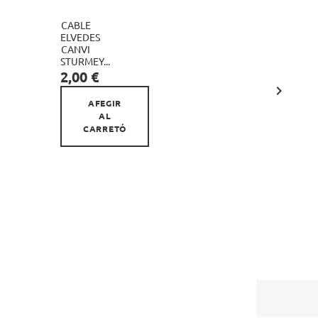
CABLE
CABLE
ELVEDES
ELVEDES

CANVI
CANVI
STURMEY...
STURMEY...
Preu
Preu
2,00 €
4,01 €

AFEGIR
AFE
AL
A
CARRETÓ
CARR