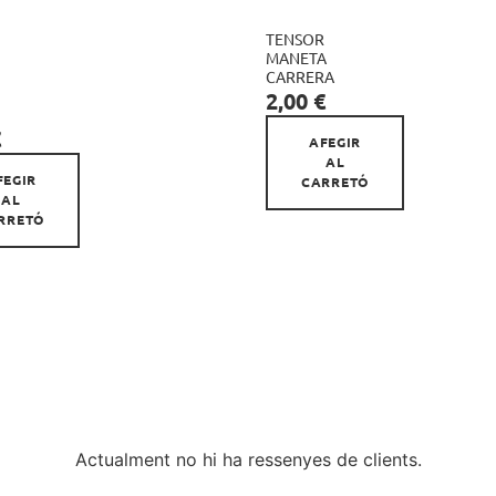
TENSOR

MANETA
CARRERA

Preu
2,00 €
€
AFEGIR
AL
FEGIR
CARRETÓ
AL
RRETÓ
Actualment no hi ha ressenyes de clients.