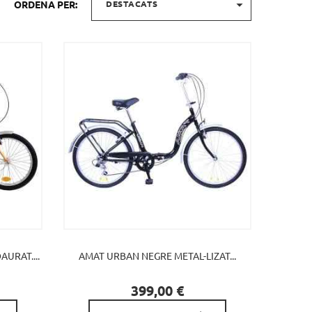

ORDENA PER:
DESTACATS
AURAT....
AMAT URBAN NEGRE METAL-LIZAT...

Preu
399,00 €