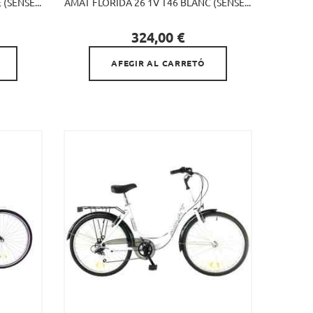
(SENSE...
AMAT FLORIDA 26 1V T46 BLANC (SENSE...

Preu
324,00 €
AFEGIR AL CARRETÓ