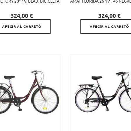
CTORY 20" 1V. BLAU. BICICLETA
AMAT FLORIDA 26 1V T46 NEGRE 


Preu
Preu
324,00 €
324,00 €
AFEGIR AL CARRETÓ
AFEGIR AL CARRETÓ