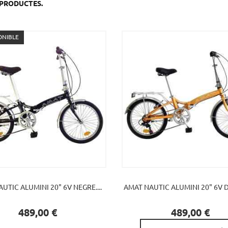
8 PRODUCTES.
ONIBLE
UTIC ALUMINI 20" 6V NEGRE....
AMAT NAUTIC ALUMINI 20" 6V D

Preu
Preu
489,00 €
489,00 €