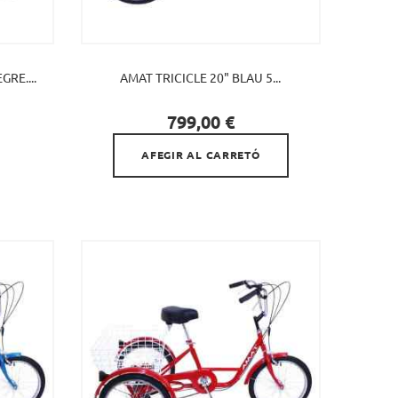
RE....
AMAT TRICICLE 20" BLAU 5...

Preu
799,00 €
AFEGIR AL CARRETÓ