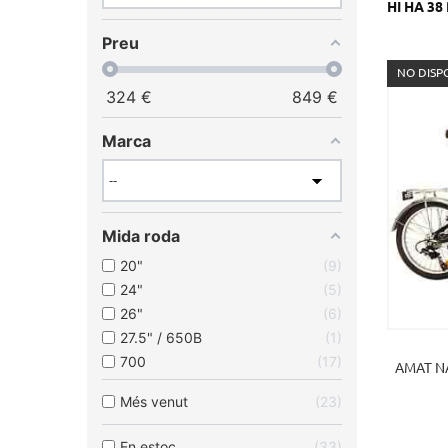
HI HA 3
Preu
NO DISP
324
€
849
€
Marca
Mida roda
20"
9
24"
5
26"
6
27.5" / 650B
1
700
17
AMAT NA
Més venut
23
En estoc
33