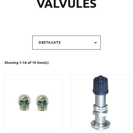
VÁLVULES

DESTACATS
Showing 1-16 of 19 item(s)