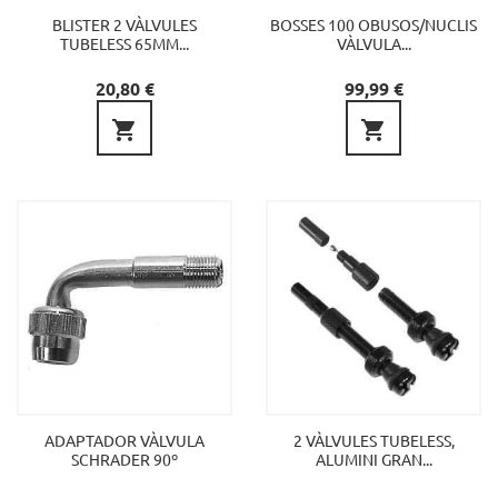
BLISTER 2 VÀLVULES
BOSSES 100 OBUSOS/NUCLIS
TUBELESS 65MM...
VÀLVULA...
Preu
Preu
20,80 €
99,99 €


ADAPTADOR VÀLVULA
2 VÀLVULES TUBELESS,
SCHRADER 90º
ALUMINI GRAN...