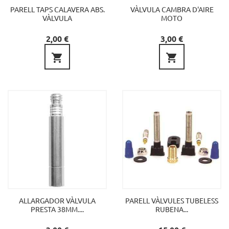
PARELL TAPS CALAVERA ABS.
VÀLVULA CAMBRA D'AIRE
VÀLVULA
MOTO
Preu
Preu
2,00 €
3,00 €


ALLARGADOR VÀLVULA
PARELL VÀLVULES TUBELESS
PRESTA 38MM....
RUBENA...
Preu
Preu