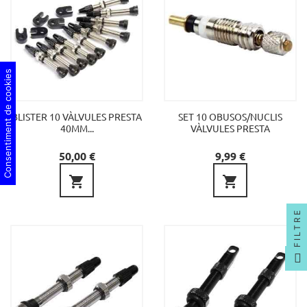
Consentiment de cookies
BLISTER 10 VÀLVULES PRESTA
SET 10 OBUSOS/NUCLIS
40MM...
VÀLVULES PRESTA
Preu
Preu
50,00 €
9,99 €


FILTRE