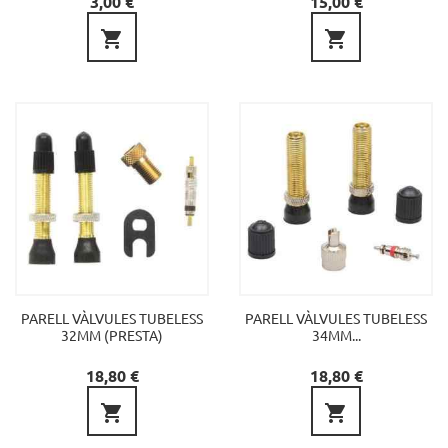
3,00 €
15,00 €


PARELL VÀLVULES TUBELESS
PARELL VÀLVULES TUBELESS
32MM (PRESTA)
34MM...
Preu
Preu
18,80 €
18,80 €

