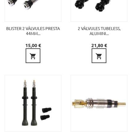
BLISTER 2 VÀLVULES PRESTA
2 VÀLVULES TUBELESS,
44MM...
ALUMINI...
Preu
Preu
15,00 €
21,80 €

