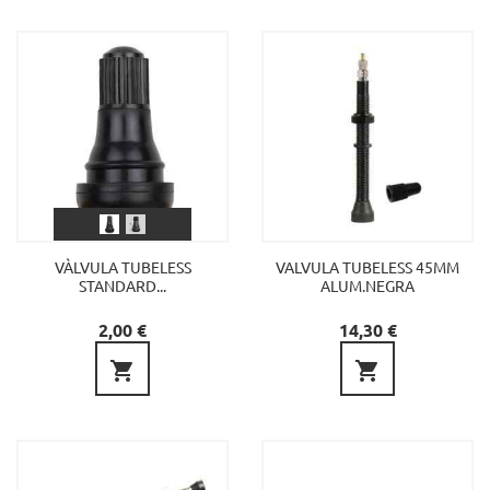
VÀLVULA TUBELESS
VALVULA TUBELESS 45MM
STANDARD...
ALUM.NEGRA
Preu
Preu
2,00 €
14,30 €

