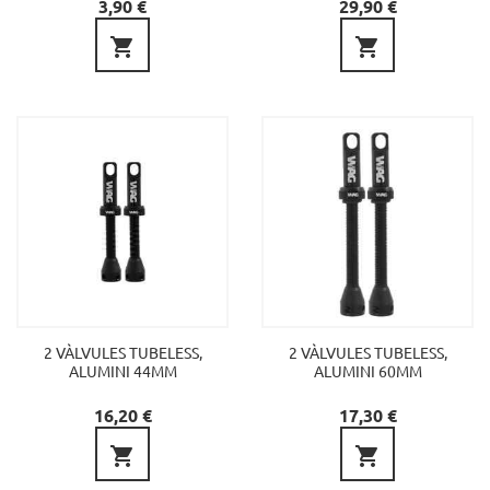
Preu
Preu
3,90 €
29,90 €


2 VÀLVULES TUBELESS,
2 VÀLVULES TUBELESS,
ALUMINI 44MM
ALUMINI 60MM
Preu
Preu
16,20 €
17,30 €

