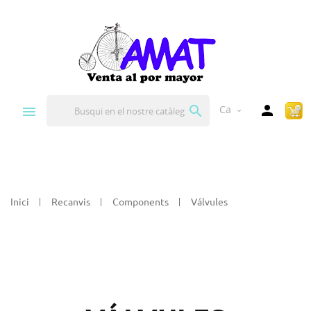


Ca
expand_more
Inici
Recanvis
Components
Válvules