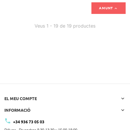

AMUNT
Veus 1 - 19 de 19 productes

EL MEU COMPTE

INFORMACIÓ

+34 936 73 05 03