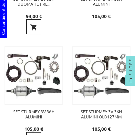
Consentiment de cookies
DUOMATIC FRE...
ALUMINI
Preu
Preu
94,00 €
105,00 €

FILTRE
SET STURMEY 3V 36H
SET STURMEY 3V 36H
ALUMINI
ALUMINI OLD127MM
Preu
Preu
105,00 €
105,00 €