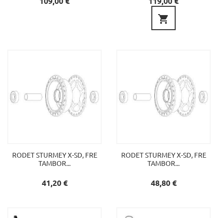
109,00 €
119,00 €

RODET STURMEY X-SD, FRE
RODET STURMEY X-SD, FRE
TAMBOR...
TAMBOR...
Preu
Preu
41,20 €
48,80 €