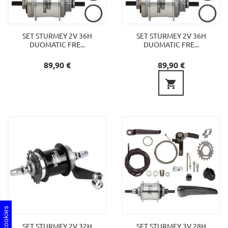
SET STURMEY 2V 36H
SET STURMEY 2V 36H
DUOMATIC FRE...
DUOMATIC FRE...
Preu
Preu
89,90 €
89,90 €

SET STURMEY 2V 32H
SET STURMEY 3V 28H