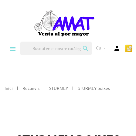


Ca
expand_more
Inici
Recanvis
STURMEY
STURMEY boixes