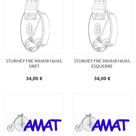
STURMEY FRE 90MMX16MM,
STURMEY FRE 90MMX16MM,
DRET
ESQUERRE
Preu
Preu
34,00 €
34,00 €