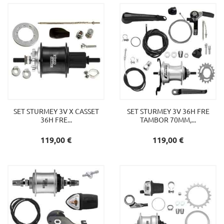
SET STURMEY 3V X CASSET
SET STURMEY 3V 36H FRE
36H FRE...
TAMBOR 70MM,...
Preu
Preu
119,00 €
119,00 €