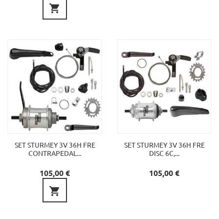

SET STURMEY 3V 36H FRE
SET STURMEY 3V 36H FRE
CONTRAPEDAL...
DISC 6C,...
Preu
Preu
105,00 €
105,00 €
