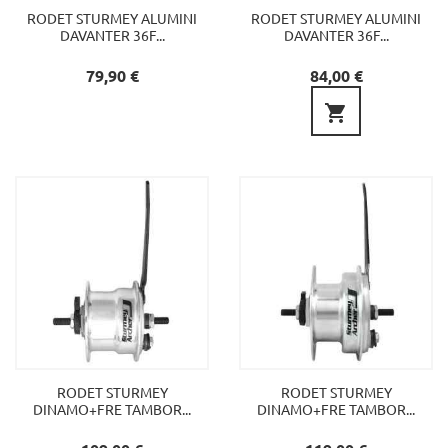
RODET STURMEY ALUMINI
RODET STURMEY ALUMINI
DAVANTER 36F...
DAVANTER 36F...
Preu
Preu
79,90 €
84,00 €

RODET STURMEY
RODET STURMEY
DINAMO+FRE TAMBOR...
DINAMO+FRE TAMBOR...
Preu
Preu