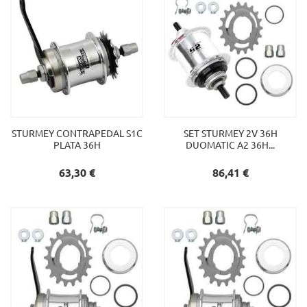
STURMEY CONTRAPEDAL S1C
SET STURMEY 2V 36H
PLATA 36H
DUOMATIC A2 36H...
Preu
Preu
63,30 €
86,41 €