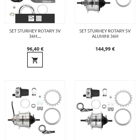
SET STURMEY ROTARY 3V
SET STURMEY ROTARY 5V
36H....
ALUMINI 36H
Preu
Preu
96,40 €
144,99 €
