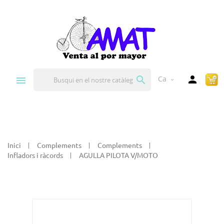


Ca
expand_more
Inici
Complements
Complements
Infladors i ràcords
AGULLA PILOTA V/MOTO