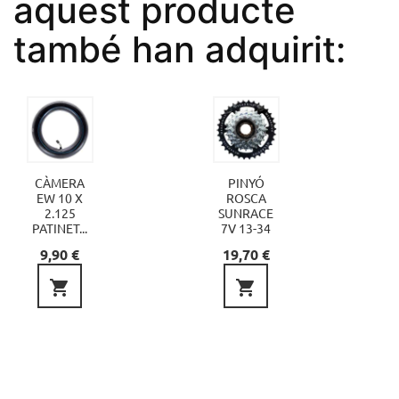
aquest producte
també han adquirit:
CÀMERA
PINYÓ
EW 10 X
ROSCA
2.125
SUNRACE
PATINET...
7V 13-34
Preu
Preu
9,90 €
19,70 €

