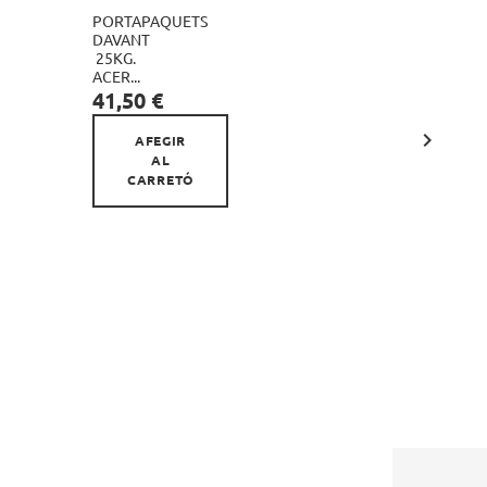
PORTAPAQUETS
PARELL
DAVANT
PUNYS

25KG.
CLARKS
ACER...
BICOLOR
Preu
125MM...
41,50 €
Preu
5,00 €

AFEGIR
AFE
AL
A
CARRETÓ
CARR