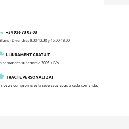

+34 936 73 05 03
illuns - Divendres 8:30-13:30 y 15:00-18:00

LLIURAMENT GRATUIT
n comandes superiors a 300€ + IVA.

TRACTE PERSONALTZAT
l nostre compromís es la seva satisfacció a cada comanda.