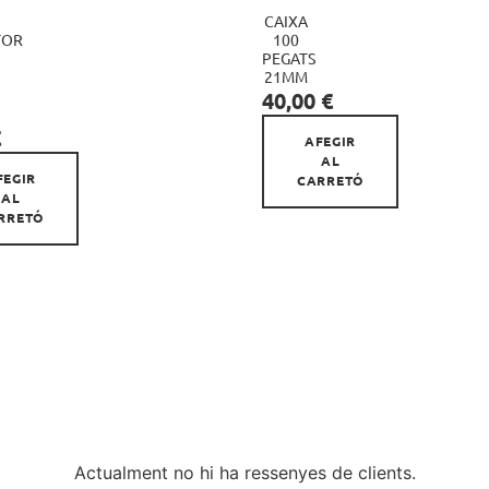
CAIXA
TOR
100

PEGATS
21MM

Preu
40,00 €
€
AFEGIR
AL
FEGIR
CARRETÓ
AL
RRETÓ
Actualment no hi ha ressenyes de clients.