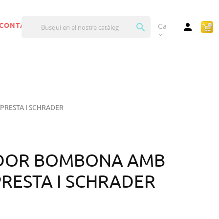


CONTACTA'NS
Ca
expand_more
PRESTA I SCHRADER
DOR BOMBONA AMB
PRESTA I SCHRADER