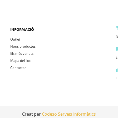
INFORMACIÓ
D
Outlet
Nous productes
Els més venuts
E
Mapa del lloc
Contactar
E
Creat per
Codeso Serveis Informàtics