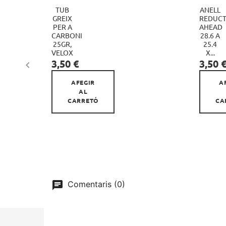
TUB
ANELL
GREIX
REDUC
PER A
AHEAD
CARBONI
28.6 A

25GR,
25.4
VELOX
X...
Preu
Preu
3,50 €
3,50 

AFEGIR
A
AL
CARRETÓ
CA
Comentaris (0)