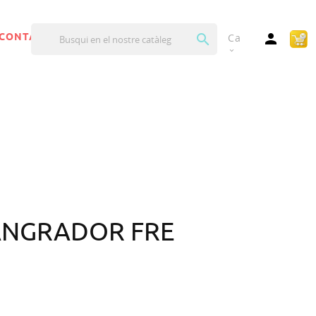


CONTACTA'NS
Ca
expand_more
SANGRADOR FRE