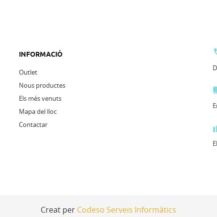
INFORMACIÓ
D
Outlet
Nous productes
Els més venuts
E
Mapa del lloc
Contactar
E
Creat per
Codeso Serveis Informàtics