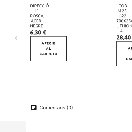
DIRECCIÓ
COB
1"
M 25-
ROSCA,
622

ACER.
700X25
NEGRE
LITHIO
Preu
4...
6,30 €
Preu
28,40

AFEGIR
A
AL
CARRETÓ
CA
Comentaris (0)