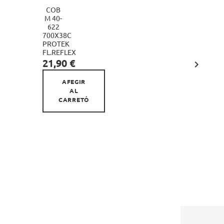
COB
CADENA
M 40-
SUNRACE
622
9V
700X38C
116L

PROTEK
PLATA
Preu
FL.REFLEX
20,90 €
Preu
21,90 €

AFEGIR
AL
CARRETÓ