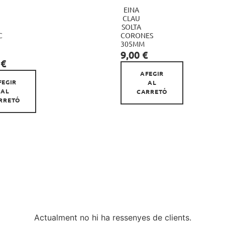
EINA
CLAU
SOLTA

C
CORONES

N
305MM
Preu
9,00 €
 €
AFEGIR
FEGIR
AL
AL
CARRETÓ
RRETÓ
Actualment no hi ha ressenyes de clients.