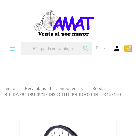


Es
expand_more
Inicio
Recambios
Componentes
Ruedas
RUEDA 29" TRUCKY32 DISC CENTER-L BOOST DEL. Ø15x110