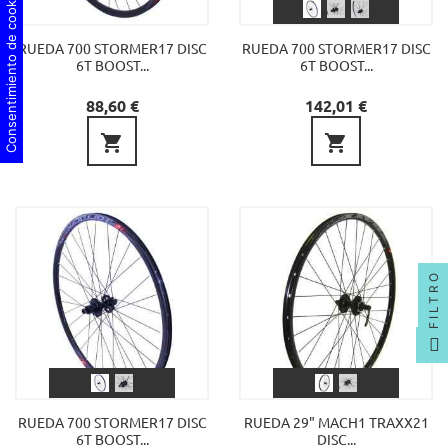
Consentimiento de cookies
RUEDA 700 STORMER17 DISC
RUEDA 700 STORMER17 DISC
6T BOOST...
6T BOOST...
Precio
Precio
88,60 €
142,01 €


FILTRO
RUEDA 700 STORMER17 DISC
RUEDA 29" MACH1 TRAXX21
6T BOOST...
DISC...