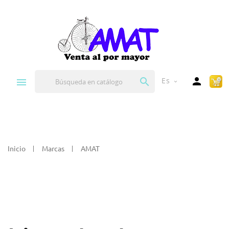


Es
expand_more
Inicio
Marcas
AMAT