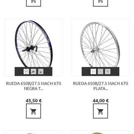
RUEDA 650B/27.5 MACH 670
RUEDA 650B/27.5 MACH 670
NEGRA T...
PLATA...
Precio
Precio
45,50 €
44,00 €

