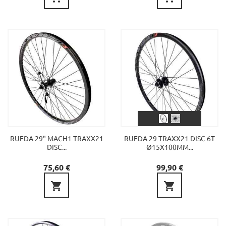
RUEDA 29" MACH1 TRAXX21
RUEDA 29 TRAXX21 DISC 6T
DISC...
Ø15X100MM...
Precio
Precio
75,60 €
99,90 €

