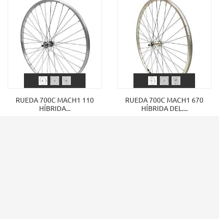
RUEDA 700C MACH1 110
RUEDA 700C MACH1 670
HÍBRIDA...
HÍBRIDA DEL....
Precio
Precio
29,40 €
43,20 €

