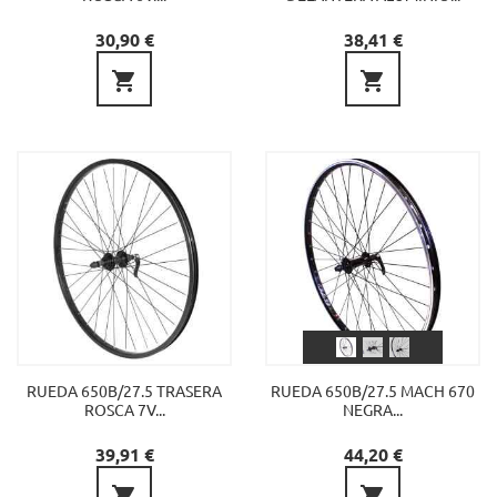
Precio
Precio
30,90 €
38,41 €


RUEDA 650B/27.5 TRASERA
RUEDA 650B/27.5 MACH 670
ROSCA 7V...
NEGRA...
Precio
Precio
39,91 €
44,20 €

