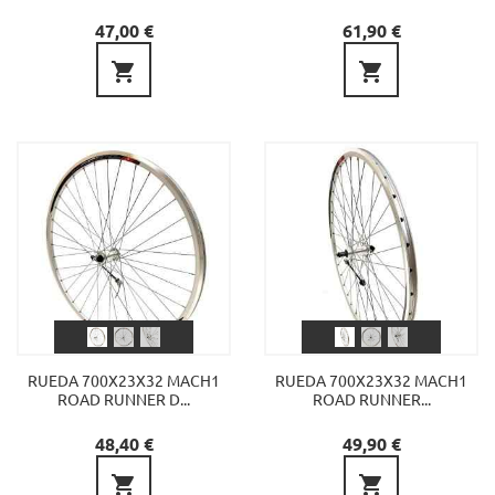
Precio
Precio
47,00 €
61,90 €


RUEDA 700X23X32 MACH1
RUEDA 700X23X32 MACH1
ROAD RUNNER D...
ROAD RUNNER...
Precio
Precio
48,40 €
49,90 €

