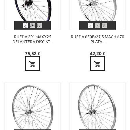
RUEDA 29" MAXX25
RUEDA 650B/27.5 MACH 670
DELANTERA DISC 6T...
PLATA...
Precio
Precio
75,52 €
42,20 €

