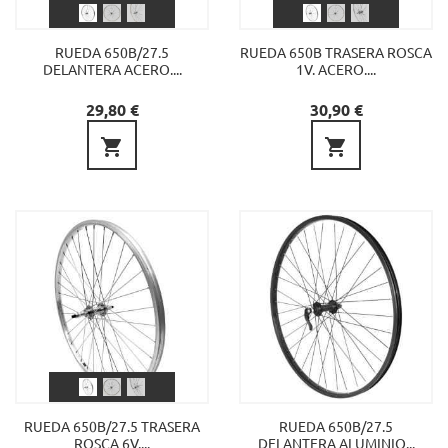
RUEDA 650B/27.5
RUEDA 650B TRASERA ROSCA
DELANTERA ACERO....
1V. ACERO....
Precio
Precio
29,80 €
30,90 €


RUEDA 650B/27.5 TRASERA
RUEDA 650B/27.5
ROSCA 6V....
DELANTERA ALUMINIO...