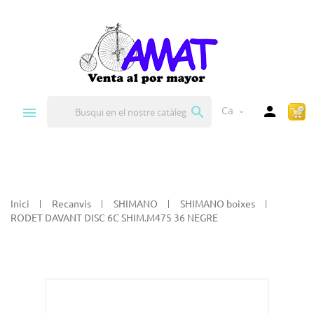


Ca
expand_more
Inici
Recanvis
SHIMANO
SHIMANO boixes
RODET DAVANT DISC 6C SHIM.M475 36 NEGRE