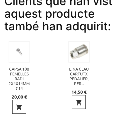
Clients que han vist
aquest producte
també han adquirit:
CAPSA 100
EINA CLAU
FEMELLES
CARTUTX
RADI
PEDALIER,
2X4X14MM
PER...
G14
Preu
14,50 €
Preu
20,00 €

