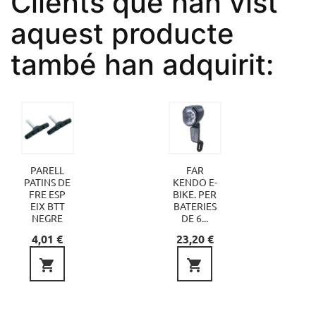
Clients que han vist
aquest producte
també han adquirit:
PARELL
FAR
PATINS DE
KENDO E-
FRE ESP
BIKE. PER
EIX BTT
BATERIES
NEGRE
DE 6...
Preu
Preu
4,01 €
23,20 €

