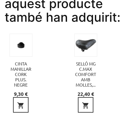
aquest producte
també han adquirit:
CINTA
SELLÓ MG
MANILLAR
C.MAX
CORK
COMFORT
PLUS.
AMB
NEGRE
MOLLES,...
Preu
Preu
9,30 €
22,40 €

