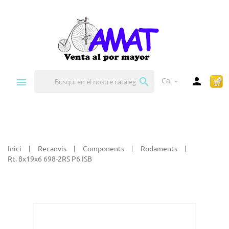


Ca
expand_more
Inici
Recanvis
Components
Rodaments
Rt. 8x19x6 698-2RS P6 ISB