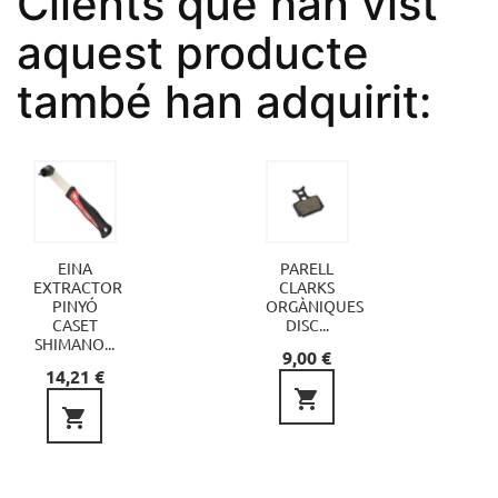
Clients que han vist
aquest producte
també han adquirit:
EINA
PARELL
EXTRACTOR
CLARKS
PINYÓ
ORGÀNIQUES
CASET
DISC...
SHIMANO...
Preu
9,00 €
Preu
14,21 €

