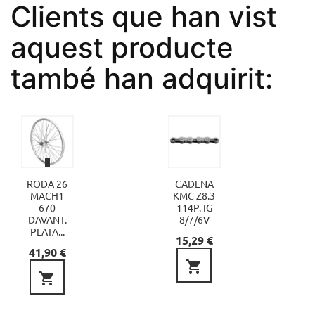
Clients que han vist
aquest producte
també han adquirit:
RODA 26
CADENA
MACH1
KMC Z8.3
670
114P. IG
DAVANT.
8/7/6V
PLATA...
Preu
15,29 €
Preu
41,90 €

