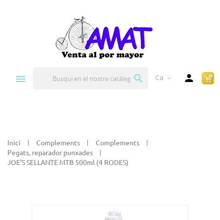


Ca
expand_more
Inici
Complements
Complements
Pegats, reparador punxades
JOE'S SELLANTE MTB 500ml (4 RODES)