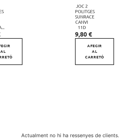
JOC 2
ES
POLITGES
SUNRACE


CANVI
...
11D
Preu
€
9,80 €
FEGIR
AFEGIR
AL
AL
RRETÓ
CARRETÓ
Actualment no hi ha ressenyes de clients.