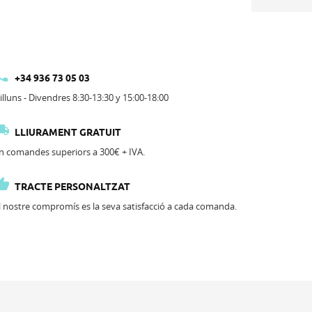

+34 936 73 05 03
illuns - Divendres 8:30-13:30 y 15:00-18:00

LLIURAMENT GRATUIT
n comandes superiors a 300€ + IVA.

TRACTE PERSONALTZAT
l nostre compromís es la seva satisfacció a cada comanda.