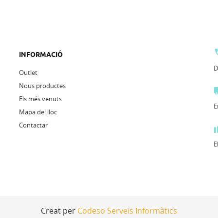
INFORMACIÓ
D
Outlet
Nous productes
Els més venuts
E
Mapa del lloc
Contactar
E
Creat per
Codeso Serveis Informàtics