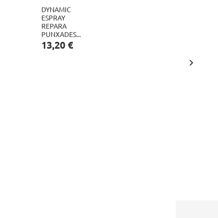
DYNAMIC
POLSADO
ESPRAY
SUNRACE
REPARA
DLM903
PUNXADES...
CANVI
Preu
9V,...
13,20 €
Preu
15,60 €

AFE
A
CARR