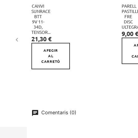
CANVI
PARELL
SUNRACE
PASTILL
BTT
FRE
9V 11-
DISC

34D,
ULTEGRA
Preu
TENSOR...
9,00 
Preu
21,30 €

A
AFEGIR
AL
CA
CARRETÓ
Comentaris (0)