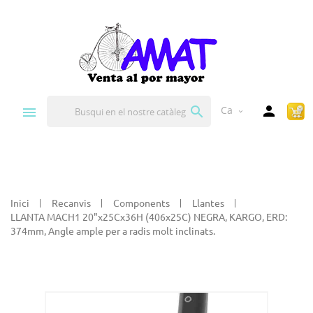


Ca
expand_more
Inici
Recanvis
Components
Llantes
LLANTA MACH1 20"x25Cx36H (406x25C) NEGRA, KARGO, ERD:
374mm, Angle ample per a radis molt inclinats.