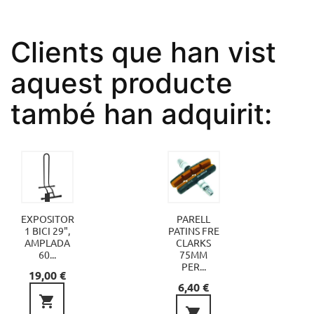
Clients que han vist
aquest producte
també han adquirit:
EXPOSITOR
PARELL
1 BICI 29",
PATINS FRE
AMPLADA
CLARKS
60...
75MM
PER...
Preu
19,00 €
Preu
6,40 €

