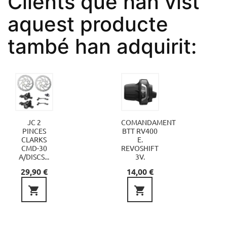
Clients que han vist
aquest producte
també han adquirit:
JC 2
COMANDAMENT
PINCES
BTT RV400
CLARKS
E.
CMD-30
REVOSHIFT
A/DISCS...
3V.
Preu
Preu
29,90 €
14,00 €

