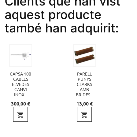
Clients que han vist
aquest producte
també han adquirit:
CAPSA 100
PARELL
CABLES
PUNYS
ELVEDES
CLARKS
CANVI
AMB
INOX...
BRIDES...
Preu
Preu
300,00 €
13,00 €

