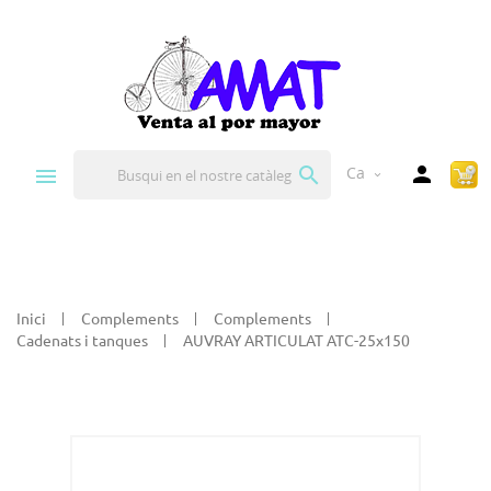


Ca
expand_more
Inici
Complements
Complements
Cadenats i tanques
AUVRAY ARTICULAT ATC-25x150