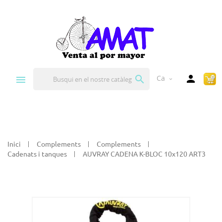


Ca
expand_more
Inici
Complements
Complements
Cadenats i tanques
AUVRAY CADENA K-BLOC 10x120 ART3