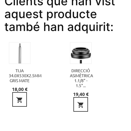
Clients que han vist
aquest producte
també han adquirit:
TIJA
DIRECCIÓ
34.0X530X2.5MM
ASIMÈTRICA
GRIS MATE
1.1/8" -
1.5"...
Preu
18,00 €
Preu
19,40 €

