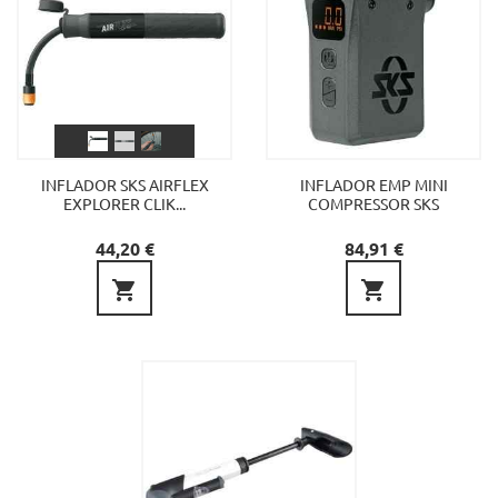
INFLADOR SKS AIRFLEX
INFLADOR EMP MINI
EXPLORER CLIK...
COMPRESSOR SKS
Preu
Preu
44,20 €
84,91 €

