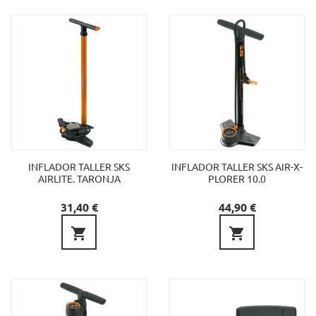
INFLADOR TALLER SKS
INFLADOR TALLER SKS AIR-X-
AIRLITE. TARONJA
PLORER 10.0
Preu
Preu
31,40 €
44,90 €

