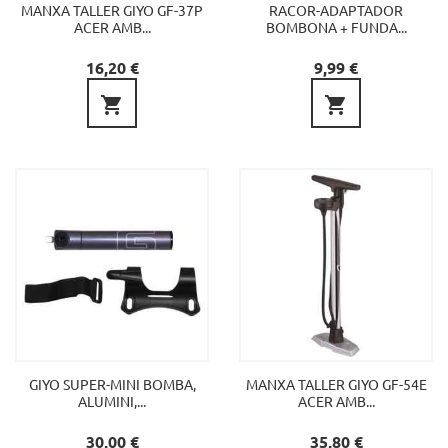
MANXA TALLER GIYO GF-37P
RACOR-ADAPTADOR
ACER AMB...
BOMBONA + FUNDA...
Preu
Preu
16,20 €
9,99 €


GIYO SUPER-MINI BOMBA,
MANXA TALLER GIYO GF-54E
ALUMINI,...
ACER AMB...
Preu
Preu
30,00 €
35,80 €