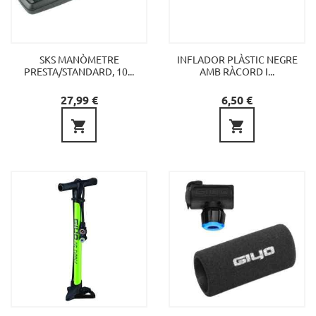
SKS MANÒMETRE
INFLADOR PLÀSTIC NEGRE
PRESTA/STANDARD, 10...
AMB RÀCORD I...
Preu
Preu
27,99 €
6,50 €

