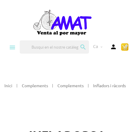


Ca
expand_more
Inici
Complements
Complements
Infladors i ràcords