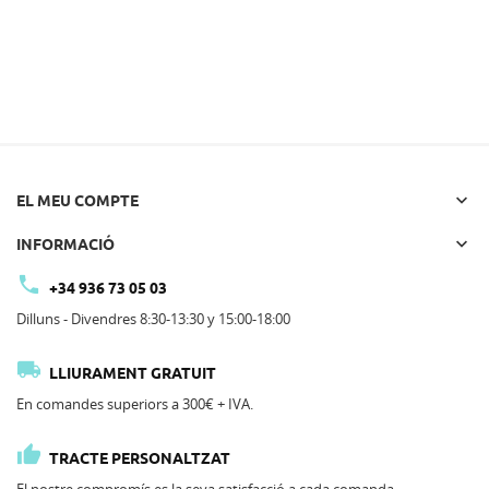

EL MEU COMPTE

INFORMACIÓ

+34 936 73 05 03
Dilluns - Divendres 8:30-13:30 y 15:00-18:00

LLIURAMENT GRATUIT
En comandes superiors a 300€ + IVA.

TRACTE PERSONALTZAT