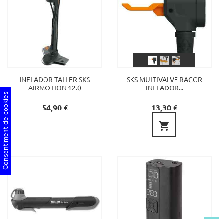
INFLADOR TALLER SKS
SKS MULTIVALVE RACOR
AIRMOTION 12.0
INFLADOR...
Consentiment de cookies
Preu
Preu
54,90 €
13,30 €
