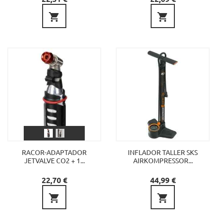


RACOR-ADAPTADOR
INFLADOR TALLER SKS
JETVALVE CO2 + 1...
AIRKOMPRESSOR...
Preu
Preu
22,70 €
44,99 €

