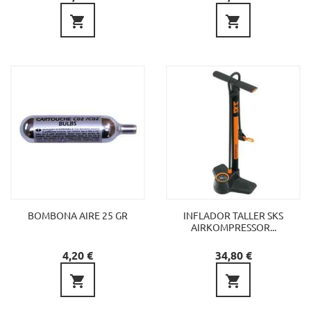


BOMBONA AIRE 25 GR
INFLADOR TALLER SKS
AIRKOMPRESSOR...
Preu
Preu
4,20 €
34,80 €

