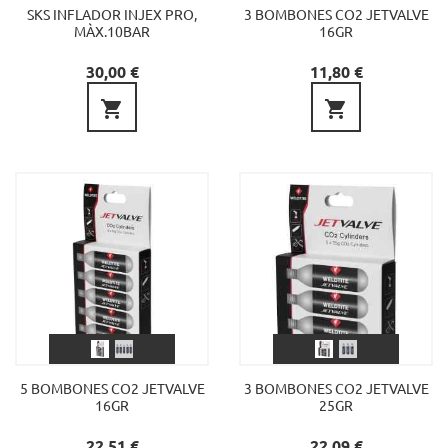
SKS INFLADOR INJEX PRO,
3 BOMBONES CO2 JETVALVE
MÀX.10BAR
16GR
Preu
Preu
30,00 €
11,80 €


5 BOMBONES CO2 JETVALVE
3 BOMBONES CO2 JETVALVE
16GR
25GR
Preu
Preu
22,51 €
22,09 €