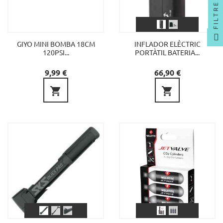
FILTRE
GIYO MINI BOMBA 18CM
INFLADOR ELÈCTRIC
120PSI...
PORTÀTIL BATERIA...
Preu
Preu
9,99 €
66,90 €

