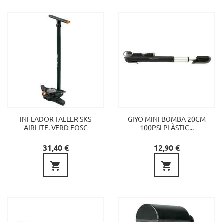
INFLADOR TALLER SKS
GIYO MINI BOMBA 20CM
AIRLITE. VERD FOSC
100PSI PLÀSTIC...
Preu
Preu
31,40 €
12,90 €

