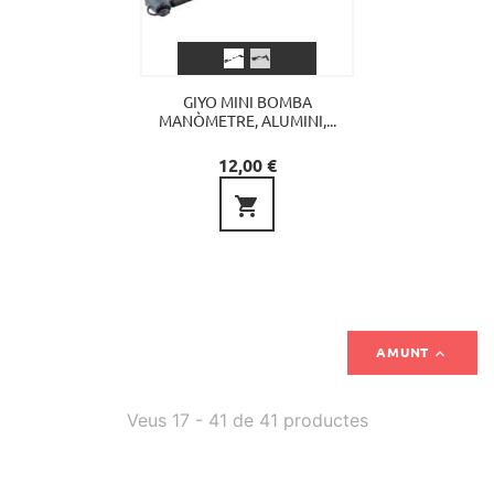
GIYO MINI BOMBA
MANÒMETRE, ALUMINI,...
Preu
12,00 €


AMUNT
Veus 17 - 41 de 41 productes