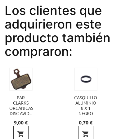
Los clientes que
adquirieron este
producto también
compraron:
PAR
CASQUILLO
CLARKS
ALUMINIO
ORGÁNICAS
8 X 1
DISC AVID...
NEGRO
Precio
Precio
9,00 €
0,70 €

