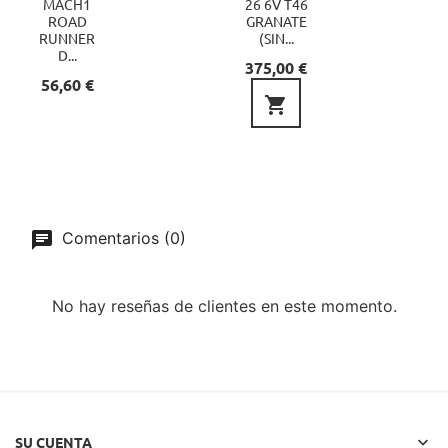
MACH1
26 6V T46
ROAD
GRANATE
RUNNER
(SIN...
D...
Precio
375,00 €
Precio
56,60 €

Comentarios (0)
No hay reseñas de clientes en este momento.

SU CUENTA