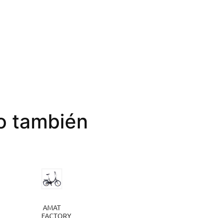
to también
AMAT
RADIO
FACTORY
2.0 X