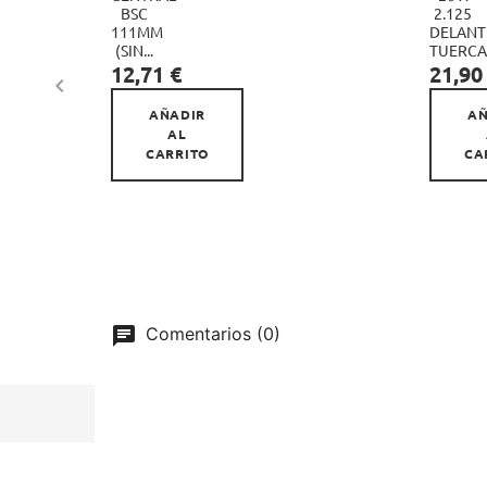
BSC
2.125

111MM
DELANT
(SIN...
TUERCA
Precio
Precio
12,71 €
21,90

AÑADIR
AÑ
AL
CARRITO
CA
Comentarios (0)