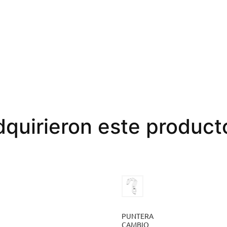
dquirieron este produc
PUNTERA

CAMBIO