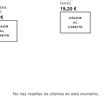
GH265

Precio
ERA.
19,20 €
S
 €
AÑADIR
AL
ADIR
CARRITO
AL
RRITO
No hay reseñas de clientes en este momento.