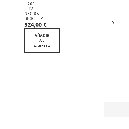
20"
280MM
1V.
INOX

NEGRO.
NEGRO
Precio
BICICLETA
0,56 €

Precio
324,00 €
AÑAD
AÑADIR
AL
AL
CARR
CARRITO