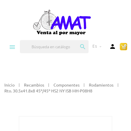


Es
expand_more
Inicio
Recambios
Componentes
Rodamientos
Rto. 30.5x41.8x8 45º/45º HS2 NY ISB MH-P08H8