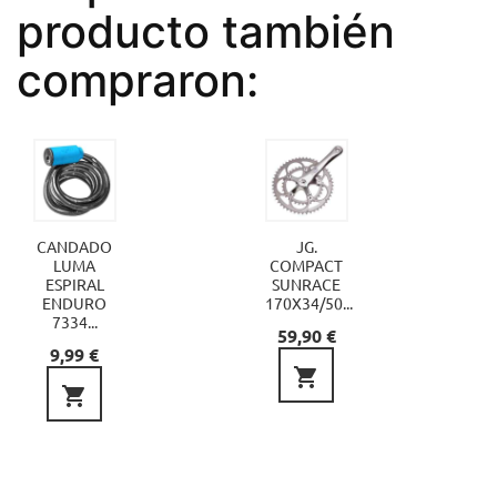
producto también
compraron:
CANDADO
JG.
LUMA
COMPACT
ESPIRAL
SUNRACE
ENDURO
170X34/50...
7334...
Precio
59,90 €
Precio
9,99 €

