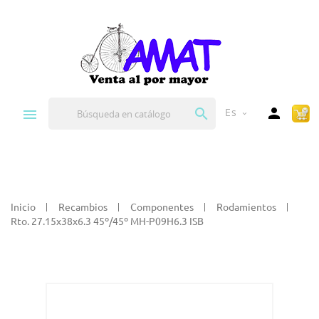


Es
expand_more
Inicio
Recambios
Componentes
Rodamientos
Rto. 27.15x38x6.3 45º/45º MH-P09H6.3 ISB