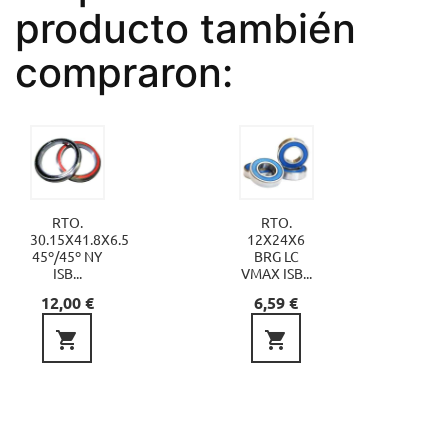
producto también
compraron:
RTO.
RTO.
30.15X41.8X6.5
12X24X6
45º/45º NY
BRG LC
ISB...
VMAX ISB...
Precio
Precio
12,00 €
6,59 €

