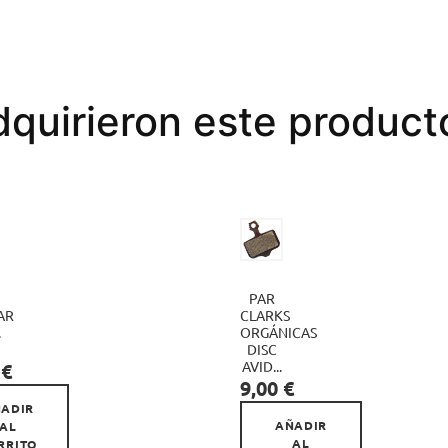
dquirieron este produc
PAR
AR
CLARKS

.
ORGÁNICAS

DISC
AVID...
 €
Precio
9,00 €
ADIR
AÑADIR
AL
AL
RRITO