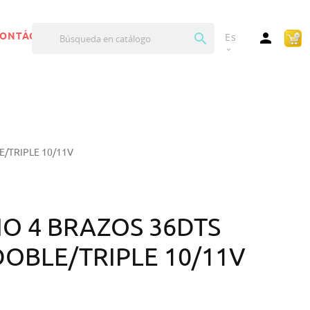


ONTÁCTANOS
Es
expand_more
E/TRIPLE 10/11V
IO 4 BRAZOS 36DTS
DOBLE/TRIPLE 10/11V