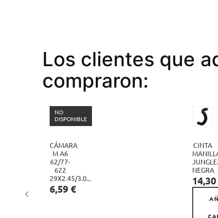
Los clientes que a
compraron:
NO
DISPONIBLE
CÁMARA
CINTA
M A6
MANILL
62/77-
JUNGLE
622
NEGRA
Precio
29X2.45/3.0...
14,30
Precio
6,59 €

AÑ
CA