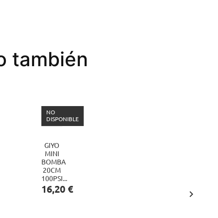
to también
NO
DISPONIBLE
GIYO
CABALLET
MINI
EASY
BOMBA
MINI
20CM
(16"-24")...
Precio
100PSI...
11,30 €
Precio
16,20 €

AÑAD
AL
CARR