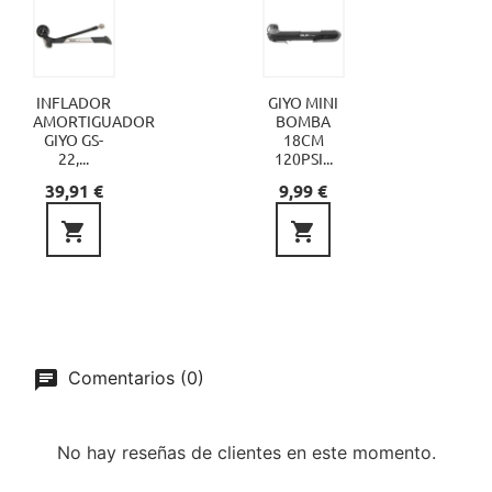
INFLADOR
GIYO MINI
AMORTIGUADOR
BOMBA
GIYO GS-
18CM
22,...
120PSI...
Precio
Precio
39,91 €
9,99 €


Comentarios (0)
No hay reseñas de clientes en este momento.