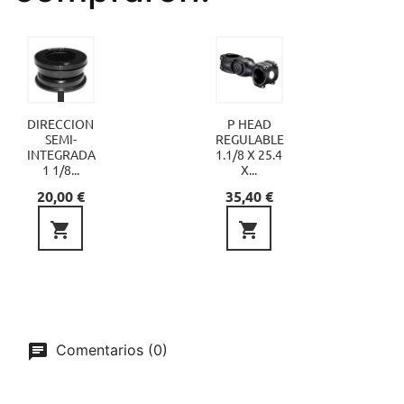
DIRECCION
P HEAD
SEMI-
REGULABLE
INTEGRADA
1.1/8 X 25.4
1 1/8...
X...
Precio
Precio
20,00 €
35,40 €


Comentarios (0)