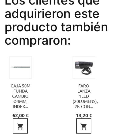
Los clientes que
adquirieron este
producto también
compraron:
CAJA 50M
FARO
FUNDA
LANZA
CAMBIO
1LED
Ø4MM,
(20LUMENS),
INDEX...
2F. CON...
Precio
Precio
62,00 €
13,20 €

