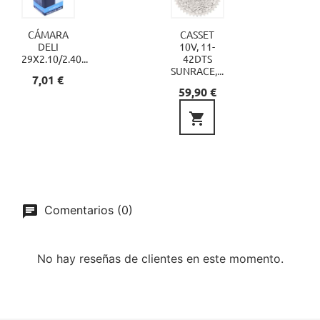
CÁMARA
CASSET
DELI
10V, 11-
29X2.10/2.40...
42DTS
SUNRACE,...
Precio
7,01 €
Precio
59,90 €

Comentarios (0)
No hay reseñas de clientes en este momento.