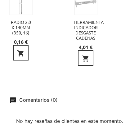
RADIO 2.0
HERRAMIENTA
X 140MM
INDICADOR
(350, 16)
DESGASTE
CADENAS
Precio
0,16 €
Precio
4,01 €


Comentarios (0)
No hay reseñas de clientes en este momento.