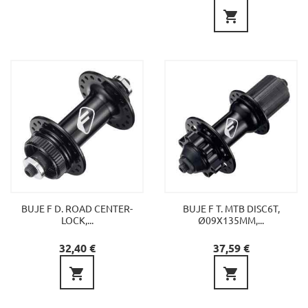

BUJE F D. ROAD CENTER-
BUJE F T. MTB DISC6T,
LOCK,...
Ø09X135MM,...
Precio
Precio
32,40 €
37,59 €

