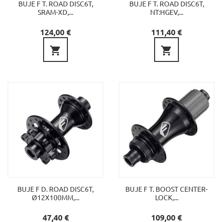
BUJE F T. ROAD DISC6T,
BUJE F T. ROAD DISC6T,
SRAM-XD,...
NT:HGEV,...
Precio
Precio
124,00 €
111,40 €


BUJE F D. ROAD DISC6T,
BUJE F T. BOOST CENTER-
Ø12X100MM,...
LOCK,...
Precio
Precio
47,40 €
109,00 €