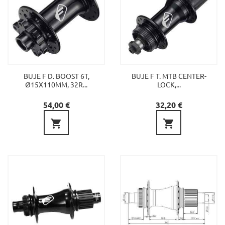
BUJE F D. BOOST 6T,
BUJE F T. MTB CENTER-
Ø15X110MM, 32R...
LOCK,...
Precio
Precio
54,00 €
32,20 €

