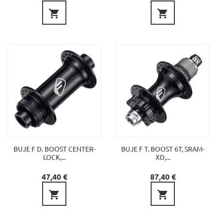


BUJE F D. BOOST CENTER-
BUJE F T. BOOST 6T, SRAM-
LOCK,...
XD,...
Precio
Precio
47,40 €
87,40 €

