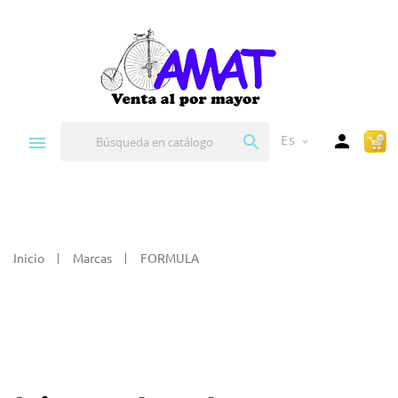


Es
expand_more
Inicio
Marcas
FORMULA