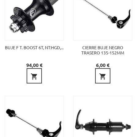
BUJE F T. BOOST 6T, NT:HGD,...
CIERRE BUJE NEGRO
TRASERO 135-152MM
Precio
Precio
94,00 €
6,00 €

