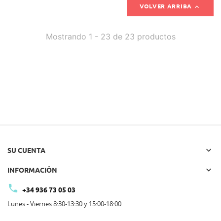

VOLVER ARRIBA
Mostrando 1 - 23 de 23 productos

SU CUENTA

INFORMACIÓN

+34 936 73 05 03
Lunes - Viernes 8:30-13:30 y 15:00-18:00