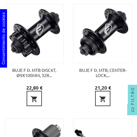
Consentimiento de cookies
BUJE F D. MTB DISC6T,
BUJE F D. MTB, CENTER-
Ø9X100MM, 32R...
LOCK,...
Precio
Precio
22,80 €
21,20 €
FILTRO

