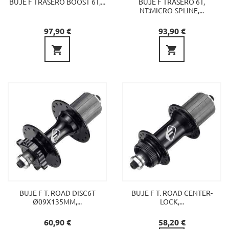
BUJE F TRASERO BOOST 6T,...
BUJE F TRASERO 6T,
NT:MICRO-SPLINE,...
Precio
Precio
97,90 €
93,90 €


BUJE F T. ROAD DISC6T
BUJE F T. ROAD CENTER-
Ø09X135MM,...
LOCK,...
Precio
Precio
60,90 €
58,20 €