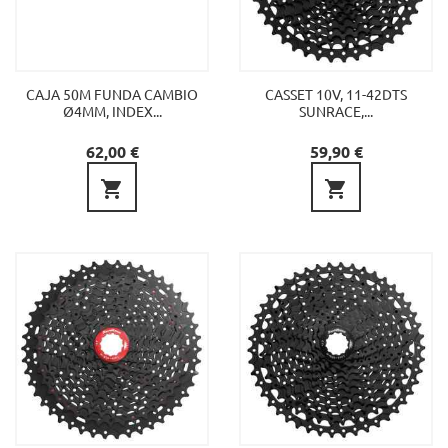
CAJA 50M FUNDA CAMBIO
CASSET 10V, 11-42DTS
Ø4MM, INDEX...
SUNRACE,...
Precio
Precio
62,00 €
59,90 €

