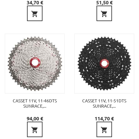
Precio
Precio
34,70 €
51,50 €


CASSET 11V, 11-46DTS
CASSET 11V, 11-51DTS
SUNRACE,...
SUNRACE,...
Precio
Precio
94,00 €
114,70 €

