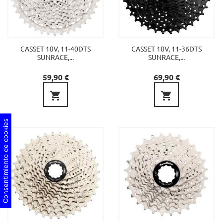
CASSET 10V, 11-40DTS
CASSET 10V, 11-36DTS
SUNRACE,...
SUNRACE,...
Precio
Precio
59,90 €
69,90 €


Consentimiento de cookies