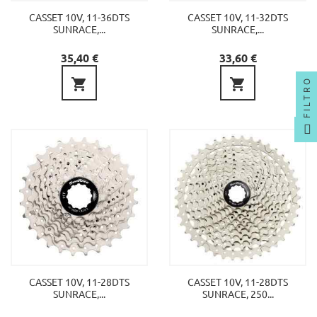
CASSET 10V, 11-36DTS
CASSET 10V, 11-32DTS
SUNRACE,...
SUNRACE,...
Precio
Precio
35,40 €
33,60 €


FILTRO
CASSET 10V, 11-28DTS
CASSET 10V, 11-28DTS
SUNRACE,...
SUNRACE, 250...