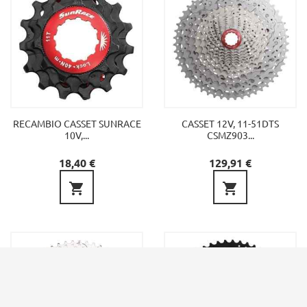
RECAMBIO CASSET SUNRACE
CASSET 12V, 11-51DTS
10V,...
CSMZ903...
Precio
Precio
18,40 €
129,91 €

