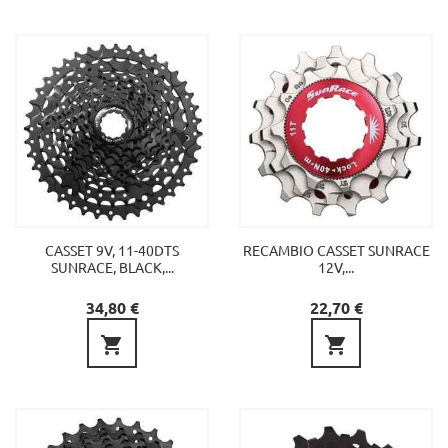
CASSET 9V, 11-40DTS
RECAMBIO CASSET SUNRACE
SUNRACE, BLACK,...
12V,...
Precio
Precio
34,80 €
22,70 €

