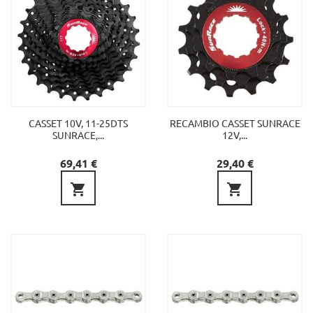
CASSET 10V, 11-25DTS
RECAMBIO CASSET SUNRACE
SUNRACE,...
12V,...
Precio
Precio
69,41 €
29,40 €

