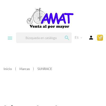


Es
expand_more
Inicio
Marcas
SUNRACE