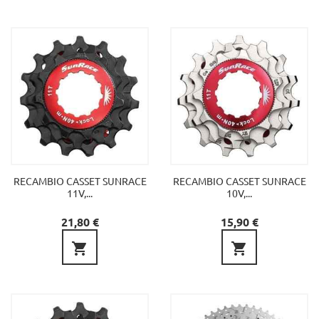
RECAMBIO CASSET SUNRACE
RECAMBIO CASSET SUNRACE
11V,...
10V,...
Precio
Precio
21,80 €
15,90 €

