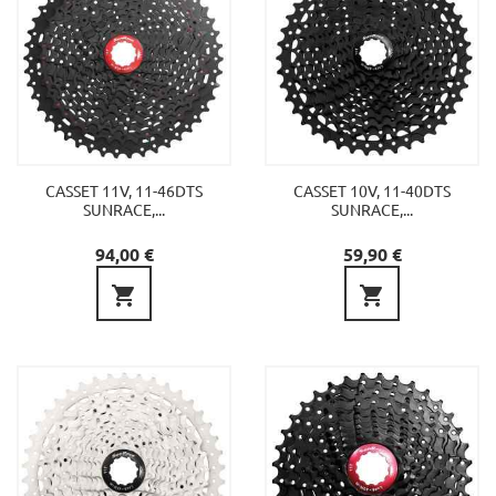
CASSET 11V, 11-46DTS
CASSET 10V, 11-40DTS
SUNRACE,...
SUNRACE,...
Precio
Precio
94,00 €
59,90 €

