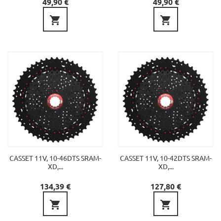
Precio
Precio
49,90 €
49,90 €


CASSET 11V, 10-46DTS SRAM-
CASSET 11V, 10-42DTS SRAM-
XD,...
XD,...
Precio
Precio
134,39 €
127,80 €

