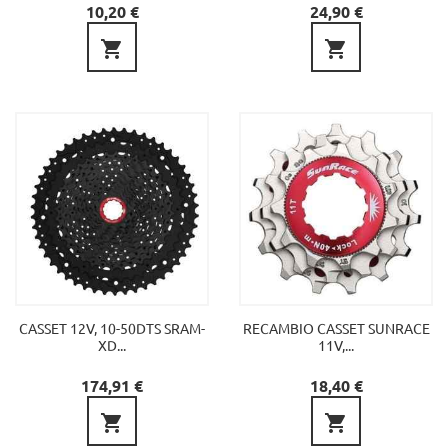
Precio
Precio
10,20 €
24,90 €


CASSET 12V, 10-50DTS SRAM-
RECAMBIO CASSET SUNRACE
XD...
11V,...
Precio
Precio
174,91 €
18,40 €

