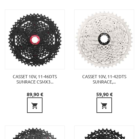
CASSET 10V, 11-46DTS
CASSET 10V, 11-42DTS
SUNRACE CSMX3...
SUNRACE,...
Precio
Precio
89,90 €
59,90 €

