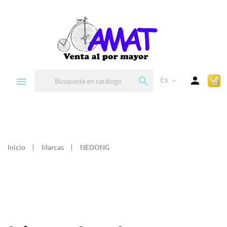


Es
expand_more
Inicio
Marcas
NEDONG