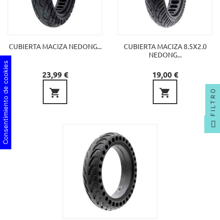
CUBIERTA MACIZA NEDONG...
CUBIERTA MACIZA 8.5X2.0
NEDONG...
Consentimiento de cookies
Precio
Precio
23,99 €
19,00 €


FILTRO