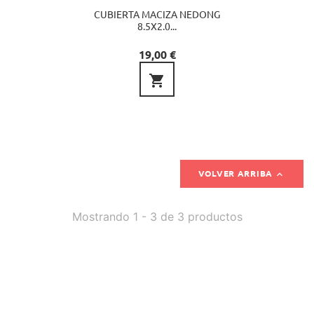
CUBIERTA MACIZA NEDONG
8.5X2.0...
Precio
19,00 €


VOLVER ARRIBA
Mostrando 1 - 3 de 3 productos