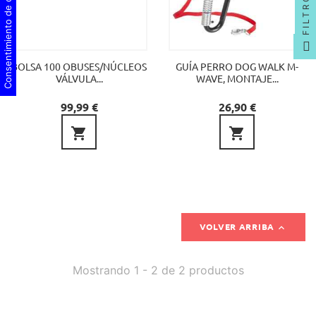
Consentimiento de cookies
FILTRO
BOLSA 100 OBUSES/NÚCLEOS
GUÍA PERRO DOG WALK M-
VÁLVULA...
WAVE, MONTAJE...
Precio
Precio
99,99 €
26,90 €



VOLVER ARRIBA
Mostrando 1 - 2 de 2 productos