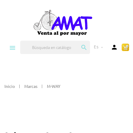


Es
expand_more
Inicio
Marcas
M-WAY