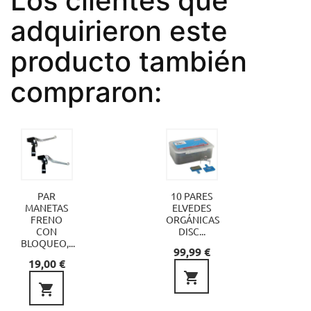
Los clientes que
adquirieron este
producto también
compraron:
PAR
10 PARES
MANETAS
ELVEDES
FRENO
ORGÁNICAS
CON
DISC...
BLOQUEO,...
Precio
99,99 €
Precio
19,00 €

