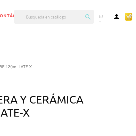


ONTÁCTANOS
Es
expand_more
E 120ml LATE-X
ERA Y CERÁMICA
LATE-X