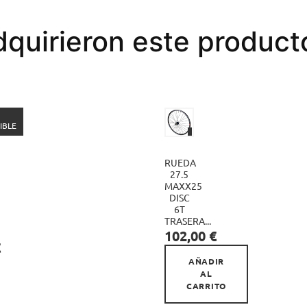
dquirieron este produc
IBLE
RUEDA
27.5
MAXX25
DISC

6T
TRASERA...
Precio
102,00 €
€
AÑADIR
AL
CARRITO