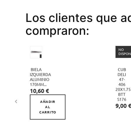
Los clientes que a
compraron:
NO
DISPON
BIELA
CUB
IZQUIERDA
DELI

ALUMINIO
47-
170MM...
406
Precio
20X1.75
10,60 €
BTT
S176

AÑADIR
Precio
9,00 
AL
CARRITO