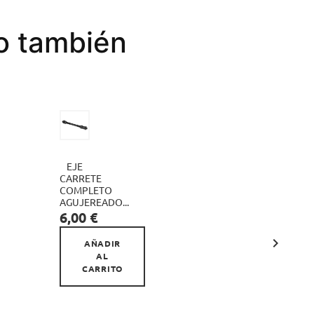
to también
EJE
RUEDA
CARRETE
26

COMPLETO
DELANTER
AGUJEREADO...
ALUMINIO
Precio
+...
6,00 €
Precio
29,00 €

AÑADIR
AÑAD
AL
AL
CARRITO
CARR